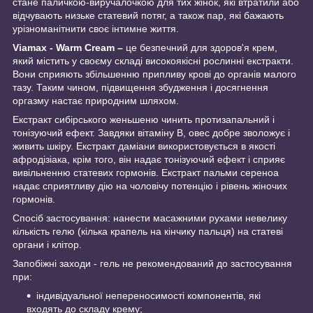
стане паличкою-виручалочкою для тих жінок, які втратили або
відчувають низьке статевий потяг, а також пар, які бажають
урізноманітнити своє інтимне життя.
Viamax - Warm Cream –
це безпечний для здоров'я крем,
який містить у своєму складі високоякісні рослинні екстракти.
Вони сприяють збільшенню припливу крові до органів малого
тазу. Таким чином, підвищення збудження і досягнення
оргазму настає природним шляхом.
Екстракт сибірського женьшеню чинить протизапальний і
тонізуючий ефект. Завдяки вітаміну В, овес добре зволожує і
живить шкіру. Екстракт даміани використовується в якості
афродізіака, крім того, він надає тонізуючий ефект і сприяє
вивільненню статевих гормонів. Екстракт пальми сереноа
надає сприятливу дію на чоловічу потенцію і рівень жіночих
гормонів.
Спосіб застосування: нанести масажними рухами невелику
кількість гелю (кілька крапель на кінчику пальця) на статеві
органи і клітор.
Запобіжні заходи - гель не рекомендований до застосування
при:
індивідуальної непереносимості компонентів, які
входять до складу крему;