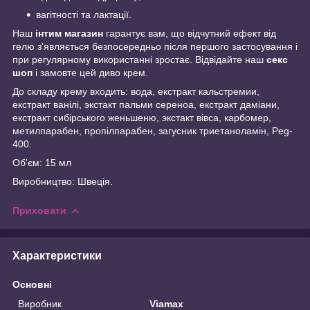
вагітності та лактації.
Наш
інтим магазин
гарантує вам, що відчутний ефект від
гелю з'являється безпосередньо після першого застосування і
при регулярному використанні зростає. Відвідайте наш
секс
шоп
і замовте цей диво крем.
До складу крему входить: вода, екстракт кальстремии,
екстракт ванілі, экстакт пальми сереноа, екстракт даміани,
екстракт сибірського женьшеню, экстакт вівса, карбомер,
метилпарабен, пропілпарабен, загусник триетаноламін, Peg-
400.
Об'єм: 15 мл
Виробництво: Швеція.
Приховати
Характеристики
Основні
Виробник
Viamax