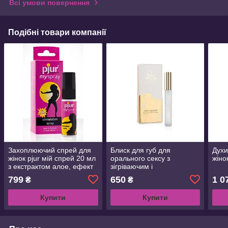
Всі умови повернення
Подібні товари компанії
Захоплюючий спрей для
Блиск для губ для
Духи
жінок pjur мій спрей 20 мл
орального сексу з
жіно
з екстрактом алое, ефект
зігріваючим і
поколювання
охолоджуючим ефектом
799
650
1 0
₴
₴
Bijoux Cosmetiques
Купити
Купити