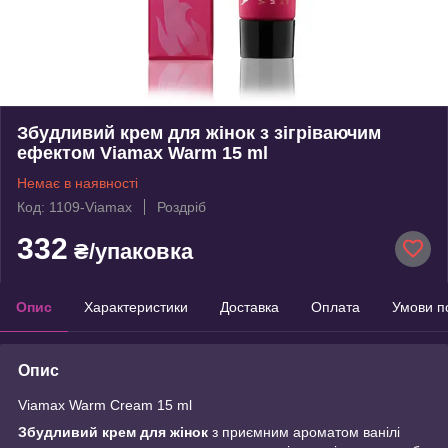
Збудливий крем для жінок з зігріваючим
ефектом Viamax Warm 15 ml
Немає в наявності
Код: 1109-Viamax
Роздріб
332
₴/упаковка
Опис
Характеристики
Доставка
Оплата
Умови п
Опис
Viamax Warm Cream 15 ml
Збудливий крем для жінок
з приємним ароматом ванілі