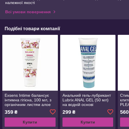
належної якості
Всі умови повернення
Подібні товари компанії
Exsens Intime балансує
Анальний гель-лубрикант
Сти
інтимна гігієна, 100 мл, з
Lubrix ANAL GEL (50 мл)
клит
органічним листям алое
на водній основі
PLE
359
299
560
₴
₴
Купити
Купити