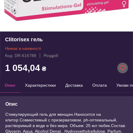
Clitorisex гель
Немає в наявності
Код: DR-616788
Роздріб
1 054,04
₴
Опис
Характеристики
Доставка
Оплата
Умови п
Опис
Стимулирующий гель для женщин.Наносится на
клитор.Совместимый с презервативом, ph-оптимальный,
растворимый в воде и без жира. Объем: 25 мл тюбик.Состав:
Glycerin, Aqua, Alcohol Denat., Hydroxyethylcellulose, Parfum,