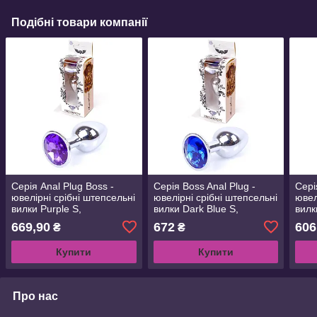
Подібні товари компанії
Серія Anal Plug Boss -
Серія Boss Anal Plug -
Сері
ювелірні срібні штепсельні
ювелірні срібні штепсельні
ювел
вилки Purple S,
вилки Dark Blue S,
вилк
BS6400009
BS6400010
669,90
672
606
₴
₴
Купити
Купити
Про нас