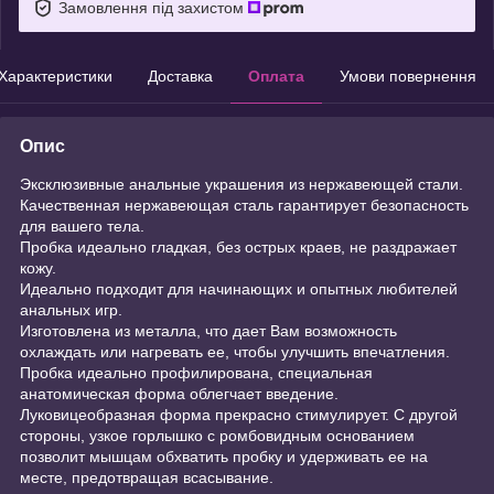
Замовлення під захистом
Характеристики
Доставка
Оплата
Умови повернення
Опис
Эксклюзивные анальные украшения из нержавеющей стали.
Качественная нержавеющая сталь гарантирует безопасность
для вашего тела.
Пробка идеально гладкая, без острых краев, не раздражает
кожу.
Идеально подходит для начинающих и опытных любителей
анальных игр.
Изготовлена из металла, что дает Вам возможность
охлаждать или нагревать ее, чтобы улучшить впечатления.
Пробка идеально профилирована, специальная
анатомическая форма облегчает введение.
Луковицеобразная форма прекрасно стимулирует. С другой
стороны, узкое горлышко с ромбовидным основанием
позволит мышцам обхватить пробку и удерживать ее на
месте, предотвращая всасывание.