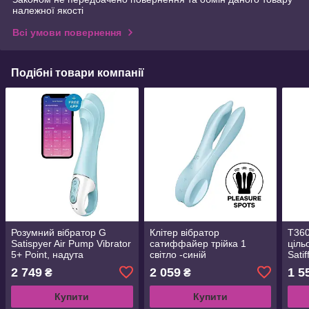
належної якості
Всі умови повернення
Подібні товари компанії
Розумний вібратор G
Клітер вібратор
T360
Satispyer Air Pump Vibrator
сатиффайер трійка 1
ціль
5+ Point, надута
світло -синій
Satif
Berr
2 749
2 059
1 5
₴
₴
Купити
Купити