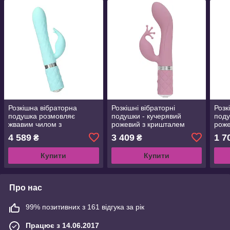
Розкішна вібраторна
Розкішні вібраторні
Розк
подушка розмовляє
подушки - кучерявий
поду
жвавим чилом з
рожевий з кришталем
роже
кришталем Сваровського
Swarovski, потужним
Swar
4 589
3 409
1 7
₴
₴
для точки G, подарункова
пода
упаковка
Купити
Купити
Про нас
99% позитивних з 161 відгука за рік
Працює з 14.06.2017