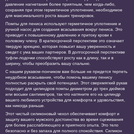
давление нагнетания более приятным, чем когда-либо,
сохраняя при этом герметичное уплотнение, необходимое
для максимального роста ваших тренировок.
Помпы для пениса используют герметичное уплотнение и
ручной насос для создания всасывания вокруг пениса. Это
приводит к повышенному давлению и притоку крови к
половому члену. В краткосрочной перспективе это означает
твердую эрекцию, которая повысит вашу уверенность и
сведет с ума ваших партнеров. В долгосрочной перспективе
туфли-лодочки способствуют росту как в длину, так и в
ширину, чтобы преобразить вашу спальню.
С нашим рукавом-пончиком вам больше не придется терпеть
неудобное всасывание, чтобы помочь вашему пенису
полностью раскрыть свой потенциал. Этот сверхмягкий рукав
подходит для цилиндров помпы диаметром до трех дюймов
или восьми сантиметров, так что натяните его на цилиндр
вашего любимого устройства для комфорта и удовольствия,
как никогда раньше.
Этот чистый силиконовый чехол обеспечивает комфорт и
защиту вашего мужского достоинства во время сцеживания
для более расслабляющего и приятного опыта. Это тело
безопасно и без запаха для полного спокойствия. Силикон