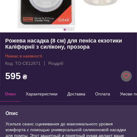
Рожева насадка (8 см) для пеніса екзотики
Каліфорнії з силікону, прозора
Немає в наявності
Код: TO-CE12671
Роздріб
595
₴
Опис
Характеристики
Доставка
Оплата
Умови п
Опис
Усильте сеанс сцеживания до максимального уровня
комфорта с помощью универсальной силиконовой насадки
для помпы. Этот защитный и приятный рукав делает ваше