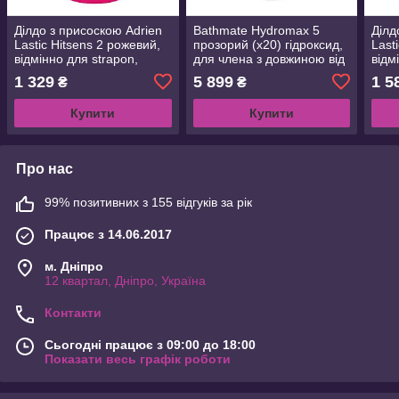
Ділдо з присоскою Adrien
Bathmate Hydromax 5
Ділд
Lastic Hitsens 2 рожевий,
прозорий (x20) гідроксид,
Lasti
відмінно для strapon,
для члена з довжиною від
відм
максимальний діаметр 4
7,5 до 12,5 см, діаметр до
діам
1 329
5 899
1 5
₴
₴
см, довжина 16,7 см
4,5 см
довж
Купити
Купити
Про нас
99% позитивних з 155 відгуків за рік
Працює з 14.06.2017
м. Дніпро
12 квартал, Дніпро, Україна
Контакти
Сьогодні працює з 09:00 до 18:00
Показати весь графік роботи