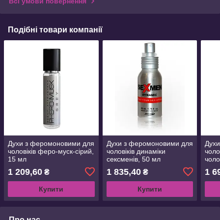
Всі умови повернення
Подібні товари компанії
Духи з феромоновими для
Духи з феромоновими для
Духи
чоловіків феро-муск-сірий,
чоловіків динаміки
чоло
15 мл
сексменів, 50 мл
чоло
1 209,60
1 835,40
1 6
₴
₴
Купити
Купити
Про нас