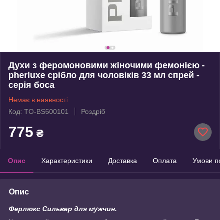
Духи з феромоновими жіночими фемонією -
pherluxe срібло для чоловіків 33 мл спрей -
серія боса
Немає в наявності
Код: TO-BS600101
Роздріб
775
₴
Опис
Характеристики
Доставка
Оплата
Умови п
Опис
Ферлюкс Сильвер для мужчин.