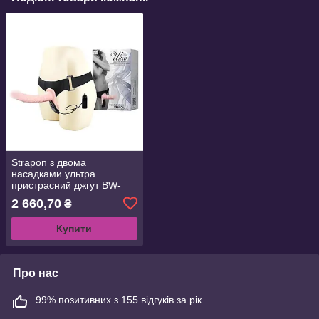
Strapon з двома
насадками ультра
пристрасний джгут BW-
022049
2 660,70
₴
Купити
Про нас
99% позитивних з 155 відгуків за рік