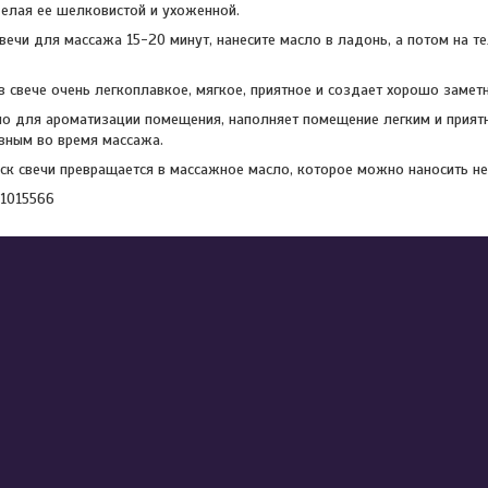
елая ее шелковистой и ухоженной.
вечи для массажа 15-20 минут, нанесите масло в ладонь, а потом на т
 свече очень легкоплавкое, мягкое, приятное и создает хорошо заме
о для ароматизации помещения, наполняет помещение легким и прият
вным во время массажа.
к свечи превращается в массажное масло, которое можно наносить н
41015566