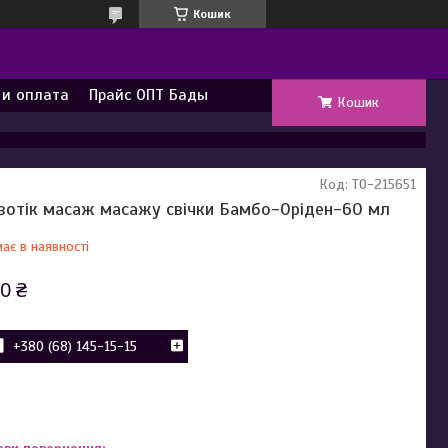
Кошик
 и оплата
Прайс ОПТ Бады
Кошик
Код:
TO-215651
зотік масаж масажу свічки Бамбо-Оріден-60 мл
ає в наявності
0 ₴
+380 (68) 145-15-15