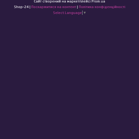
Сайт створений на маркетплейсі
Prom.ua
Shop-24 |
Поскаржитися на контент
|
Політика конфіденційності
Select Language
▼