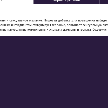
ргия – сексуальное желание. Пищевая добавка для повышения либидо
анным ингридиентам стимулирует желание, повышает сексуальную акти
ные натуральные компоненты - экстракт дамианы и граната. Содержит 