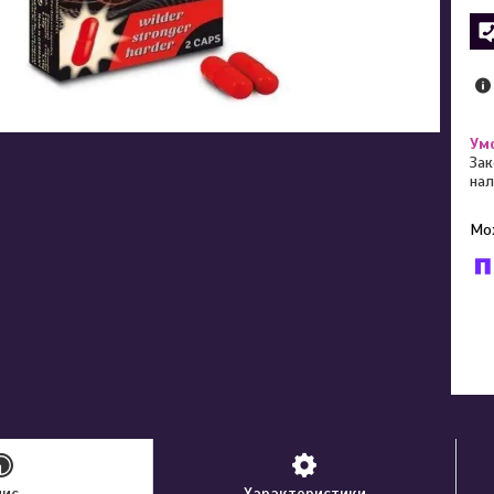
Зак
нал
У к
буд
пис
Характеристики