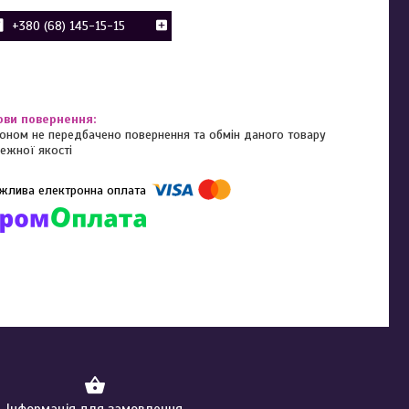
+380 (68) 145-15-15
оном не передбачено повернення та обмін даного товару
ежної якості
омпанії підключені електронні платежі. Тепер ви можете купити
ь-який товар не покидаючи сайту.
Інформація для замовлення