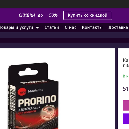
СКИДКИ до -50%
Купить со скидкой
Товары и услуги
Статьи
О нас
Контакты
Доставка
Ка
лі
В н
51