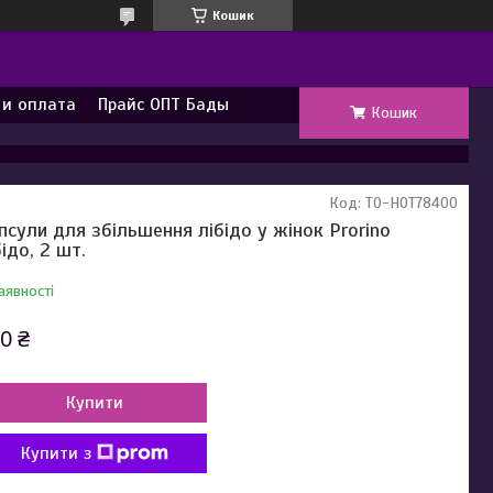
Кошик
 и оплата
Прайс ОПТ Бады
Кошик
Код:
TO-HOT78400
псули для збільшення лібідо у жінок Prorino
бідо, 2 шт.
аявності
0 ₴
Купити
Купити з