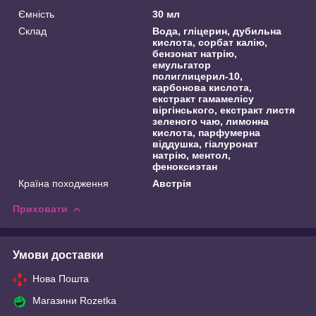
Ємність
30 мл
Склад
Вода, гліцерин, дубильна
кислота, сорбат калію,
бензонат натрію,
емульгатор
полиглицерил-10,
карбонова кислота,
екстракт гамамелісу
віргінського, екстракт листя
зеленого чаю, лимонна
кислота, парфумерна
віддушка, гіалуронат
натрію, ментол,
феноксиэтан
Країна походження
Австрія
Приховати
Умови доставки
Нова Пошта
Магазини Rozetka