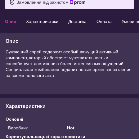
Замовлення під захистом
Опис
Характеристики
Доставка
Оплата
Умови п
Опис
Сужающий спрей содержит особый вяжущий активный
компонент, который обостряет чувствительность и
способствует достижению более интенсивных ощущений.
Специальная комбинация подарит новые яркие впечатления
во время полового акта.
Характеристики
Основні
Виробник
Hot
Користувальницькі характеристики