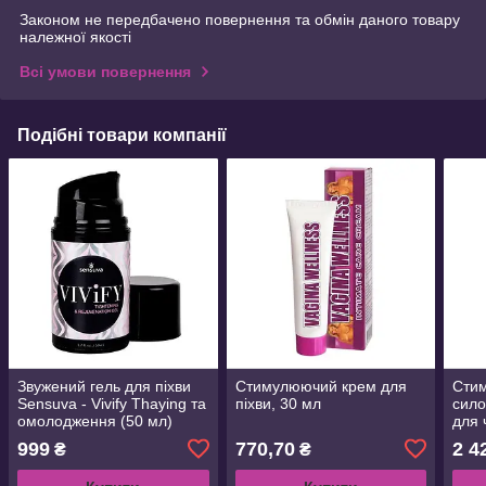
Законом не передбачено повернення та обмін даного товару
належної якості
Всі умови повернення
Подібні товари компанії
Звужений гель для піхви
Стимулюючий крем для
Сти
Sensuva - Vivify Thaying та
піхви, 30 мл
сило
омолодження (50 мл)
для 
999
770,70
2 4
₴
₴