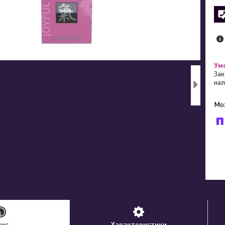
Зак
нал
У к
буд
пис
Характеристики