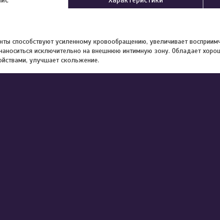
нты способствуют усиленному кровообращению, увеличивает восприимч
наноситься исключительно на внешнюю интимную зону. Обладает хор
йствами, улучшает скольжение.