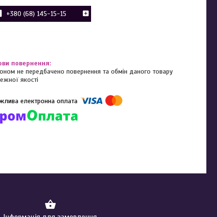
+380 (68) 145-15-15
оном не передбачено повернення та обмін даного товару
ежної якості
омпанії підключені електронні платежі. Тепер ви можете купити
ь-який товар не покидаючи сайту.
Інформація для замовлення