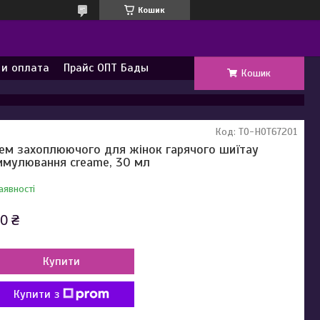
Кошик
 и оплата
Прайс ОПТ Бады
Кошик
Код:
TO-HOT67201
ем захоплюючого для жінок гарячого шиїтау
имулювання creame, 30 мл
аявності
0 ₴
Купити
Купити з