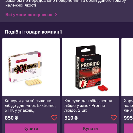
Законом не передбачено повернення та обмін даного товару
належної якості
Всі умови повернення
Подібні товари компанії
Капсули для збільшення
Капсули для збільшення
Харч
лібідо для жінок Exxtreme,
лібідо у жінок Prorino
чоло
5 ПК у упаковці
лібідо, 2 шт.
ліні
850
510
995
₴
₴
Купити
Купити