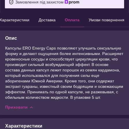
Замовлення під захистом
Характеристики
Доставка
Оплата
Умови повернення
Опис
Капсулы ERO Energy Caps позволяют улучшить сексуальную
форму и делают ощущения более интенсивными. Расширяет
кровеносные сосуды и способствует циркуляции крови, что
производит сильный возбуждающий эффект. В основе
состава данных капсул лежит порошок из семян кардамона,
который использовался для получения силы еще
аборигенами Южной Америки. Кроме того, они содержат
экстракт гуараны, известный своим бодрящим и освежающим
эффектом. Принимать по одной капсуле, не разжевывая, с
обильным количеством жидкости. В упаковке 5 шт.
Приховати
Характеристики