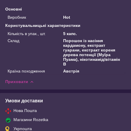
Основні
Виробник
Hot
Користувальницькі характеристики
Кількість в упак., шт.
5 капс.
Склад
Порошок із насіння
кардамону, екстракт
гуарани, екстракт кореня
дерева потенції (Муїра
Пуама), нікотинамід/вітамін
B
Країна походження
Австрія
Приховати
Умови доставки
Нова Пошта
Магазини Rozetka
Укрпошта