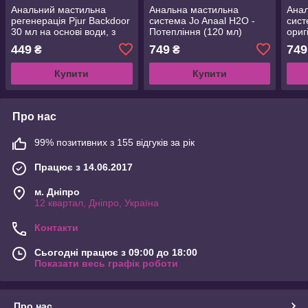
Анальний мастильна
Анальна мастильна
Анал
регенерація Pjur Backdoor
система Jo Anaal H2O -
сист
30 мл на основі води, з
Потепління (120 мл)
ориг
екстрактом Panthenol та
Потепління, на основі
осно
449
749
749
₴
₴
ромашкою
води
гліц
Купити
Купити
Про нас
99% позитивних з 155 відгуків за рік
Працює з 14.06.2017
м. Дніпро
12 квартал, Дніпро, Україна
Контакти
Сьогодні працює з 09:00 до 18:00
Показати весь графік роботи
Про нас