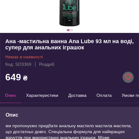
Ана -мастильна ванна Ana Lube 93 мл на воді,
супер для анальних іграшок
Немає в наявності
Код: SO3369
Роздріб
649
₴
Опис
Характеристики
Доставка
Оплата
Умови п
Опис
ми пропонуємо придбати анальну мастило мастила мастила,
що достатньо довго. Спеціальна формула для найкращих
відчуттів при використанні анальних іграшок. Може