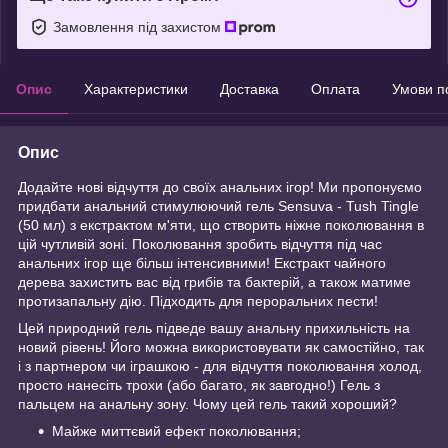
Замовлення під захистом
Опис
Характеристики
Доставка
Оплата
Умови п
Опис
Додайте нові відчуття до своїх анальних ігор! Ми пропонуємо
придбати анальний стимулюючий гель Sensuva - Tush Tingle
(50 мл) з екстрактом м'яти, що створить ніжне поколювання в
цій чутливій зоні. Поколювання зробить відчуття під час
анальних ігор ще більш інтенсивними! Екстракт чайного
дерева захистить вас від грибів та бактерій, а також матиме
протизапальну дію. Підходить для пероральних пести!
Цей природний гель підведе вашу анальну прихильність на
новий рівень! Його можна використовувати як самостійно, так
і з партнером чи іграшкою - для відчуття поколювання холод,
просто нанесіть трохи (або багато, як завгодно!) Гель з
пальцем на анальну зону. Чому цей гель такий хороший?
Майже миттєвий ефект поколювання;