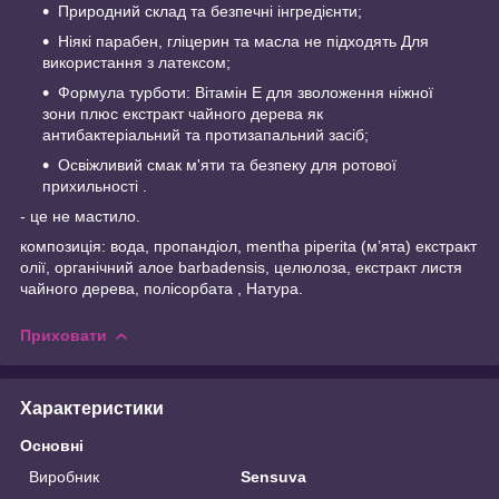
Природний склад та безпечні інгредієнти;
Ніякі парабен, гліцерин та масла не підходять Для
використання з латексом;
Формула турботи: Вітамін Е для зволоження ніжної
зони плюс екстракт чайного дерева як
антибактеріальний та протизапальний засіб;
Освіжливий смак м'яти та безпеку для ротової
прихильності .
- це не мастило.
композиція: вода, пропандіол, mentha piperita (м’ята) екстракт
олії, органічний алое barbadensis, целюлоза, екстракт листя
чайного дерева, полісорбата , Натура.
Приховати
Характеристики
Основні
Виробник
Sensuva