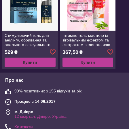
Стимулюючий гель для
Інтимне гель-мастило із
анілінгу, обривання та
зігрівальним ефектом та
анального сексуального
екстрактом зеленого чаю
поцілунку (15 мл)
на водній основі OYO
529
367,50
₴
₴
Personal Gel Green Tea,
50 мл
Купити
Купити
Про нас
99% позитивних з 155 відгуків за рік
Працює з 14.06.2017
м. Дніпро
12 квартал, Дніпро, Україна
Контакти