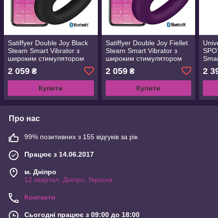
Satiffyer Double Joy Black
Satiffyer Double Joy Fiellet
Univ
Steam Smart Vibrator з
Steam Smart Vibrator з
SPOT
широким стимулятором
широким стимулятором
Smar
клітора
клітора
фікс
2 059
2 059
2 3
₴
₴
Купити
Купити
Про нас
99% позитивних з 155 відгуків за рік
Працює з 14.06.2017
м. Дніпро
12 квартал, Дніпро, Україна
Контакти
Сьогодні працює з 09:00 до 18:00