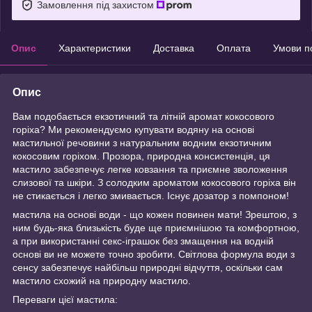
Замовлення під захистом
Опис
Характеристики
Доставка
Оплата
Умови п
Опис
Вам подобається екзотичний та літній аромат кокосового
горіха? Ми рекомендуємо купувати водяну на основі
мастильної речовини з натуральним водним екзотичним
кокосовим горіхом. Прозора, природна консистенція, ця
мастило забезпечує легке ковзання та приємне зволоження
слизової та шкіри. З солодким ароматом кокосового горіха він
не стикається і легко змивається. Існує дозатор з помпоном!
мастила на основі води - що кожен повинен мати! Зрештою, з
ним будь-яка близькість буде ще приємнішою та комфортною,
а при використанні секс-іграшок без змащення на водній
основі ви не можете точно зробити. Світлова формула води з
сенсу забезпечує найбільш природні відчуття, оскільки сам
мастило схожий на природну мастило.
Переваги цієї мастила: