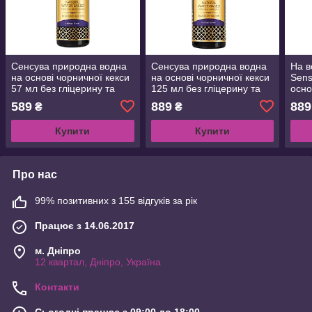
Сенсува природна водна
Сенсува природна водна
На в
на основі чорничної кекси
на основі чорничної кекси
Sens
57 мл без гліцерину та
125 мл без гліцерину та
осно
парабенів
парабенів
(125
589
889
889
₴
₴
пара
Купити
Купити
Про нас
99% позитивних з 155 відгуків за рік
Працює з 14.06.2017
м. Дніпро
12 квартал, Дніпро, Україна
Контакти
Сьогодні працює з 09:00 до 18:00