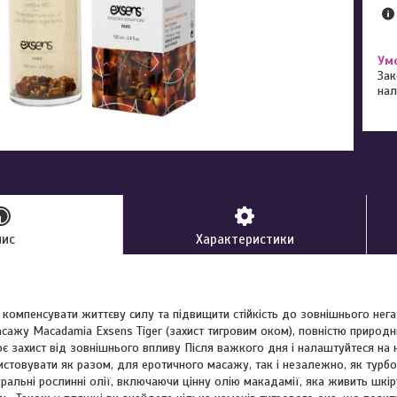
Зак
нал
пис
Характеристики
компенсувати життєву силу та підвищити стійкість до зовнішнього нега
ажу Macadamia Exsens Tiger (захист тигровим оком), повністю природни
ює захист від зовнішнього впливу Після важкого дня і налаштуйтеся на
стовувати як разом, для еротичного масажу, так і незалежно, як турбо
альні рослинні олії, включаючи цінну олію макадамії, яка живить шкіру