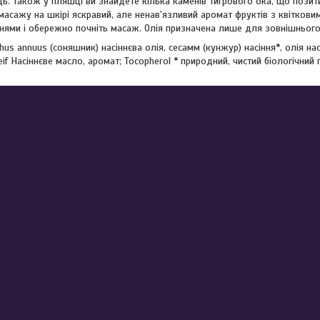
. Також у пляшці ви знайдете кілька каменів тигрового ока, що позити
 масажу на шкірі яскравий, але ненав'язливий аромат фруктів з квітков
нями і обережно почніть масаж. Олія призначена лише для зовнішнього
hus annuus (соняшник) насіннєва олія, сесамм (кунжур) насіння*, олія нас
Oleif Насіннєве масло, аромат; Tocopherol * природний, чистий біологічний