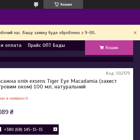
Кошик
обочий час. Вашу заявку буде оброблено з 9-00..
 и оплата
Прайс ОПТ Бады
Кошик
Код:
SO2379
сажна олія exsens Tiger Eye Macadamia (захист
гровим оком) 100 мл, натуральний
ає в наявності
089 ₴
+380 (68) 145-15-15