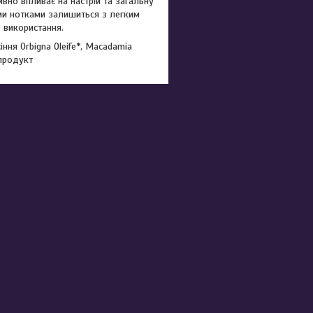
вно впливає на настрій та загальну
ими нотками залишиться з легким
 використання.
іння Orbigna Oleife*, Macadamia
 продукт