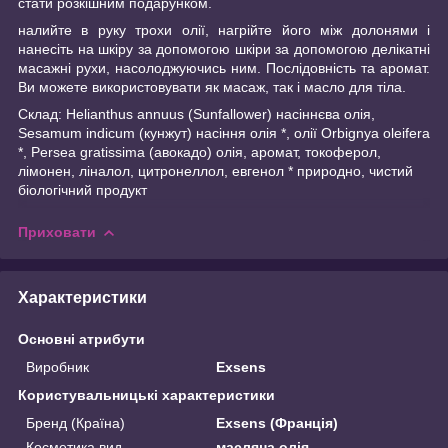
стати розкішним подарунком.
налийте в руку трохи олії, нагрійте його між долонями і
нанесіть на шкіру за допомогою шкіри за допомогою делікатні
масажні рухи, насолоджуючись ним. Послідовність та аромат.
Ви можете використовувати як масаж, так і масло для тіла.
Склад: Helianthus annuus (Sunfallower) насіннєва олія,
Sesamum indicum (кунжут) насіння олія *, олії Orbignya oleifera
*, Persea gratissima (авокадо) олія, аромат, токоферол,
лімонен, ліналол, цитронеллол, евгенол * природно, чистий
біологічний продукт
Приховати
Характеристики
Основні атрибути
Виробник
Exsens
Користувальницькі характеристики
Бренд (Країна)
Exsens (Франція)
Косметика вид
масляна олія