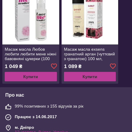
Масаж масла Любов
Масаж масла exsens
любити любити мене ніжні
гранатний арган (чуттєвий
бавовняні цукерки (100
з гранатою) 100 мл,
мл) натуральні без
натуральний
1 049
1 089
₴
₴
консервантів
Купити
Купити
Про нас
99% позитивних з 155 відгуків за рік
Працює з 14.06.2017
м. Дніпро
12 квартал, Дніпро, Україна