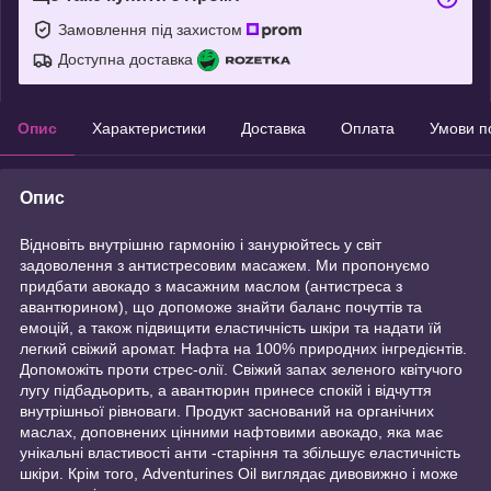
Замовлення під захистом
Доступна доставка
Опис
Характеристики
Доставка
Оплата
Умови п
Опис
Відновіть внутрішню гармонію і занурюйтесь у світ
задоволення з антистресовим масажем. Ми пропонуємо
придбати авокадо з масажним маслом (антистреса з
авантюрином), що допоможе знайти баланс почуттів та
емоцій, а також підвищити еластичність шкіри та надати їй
легкий свіжий аромат. Нафта на 100% природних інгредієнтів.
Допоможіть проти стрес-олії. Свіжий запах зеленого квітучого
лугу підбадьорить, а авантюрин принесе спокій і відчуття
внутрішньої рівноваги. Продукт заснований на органічних
маслах, доповнених цінними нафтовими авокадо, яка має
унікальні властивості анти -старіння та збільшує еластичність
шкіри. Крім того, Adventurines Oil виглядає дивовижно і може