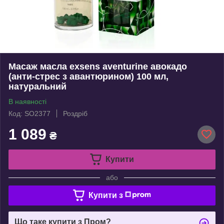
Масаж масла exsens aventurine авокадо
(анти-стрес з авантюрином) 100 мл,
натуральний
В наявності
Код: SO2377
Роздріб
1 089
₴
Купити
або
Купити з
Що таке купити з Пром?