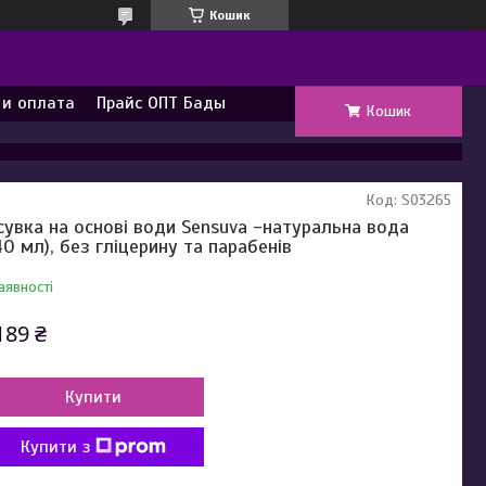
Кошик
 и оплата
Прайс ОПТ Бады
Кошик
Код:
SO3265
сувка на основі води Sensuva -натуральна вода
40 мл), без гліцерину та парабенів
аявності
189 ₴
Купити
Купити з