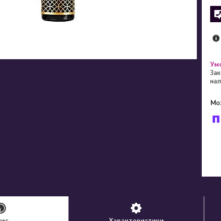
Зак
нал
У к
буд
пис
Характеристики