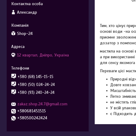
Александр
Тим, хто цінує при
основі води -на ос
Shop-24
приємне зволоження
дозатор з помпон
мастила на основі
12 квартал, Дніпро, Україна
а при використанн
для сенсу якомога 
Переваги цієї маст
+380 (68) 145-15-15
Природні відч
+380 (50) 024-24-24
Довге ковзан
Масштабність
+380 (93) 240-24-24
Легко змиваю
не містять гл
zakaz.shop.24.7@gmail.com
У всій упаков
+380681451515
є Підходить 
+380500242424