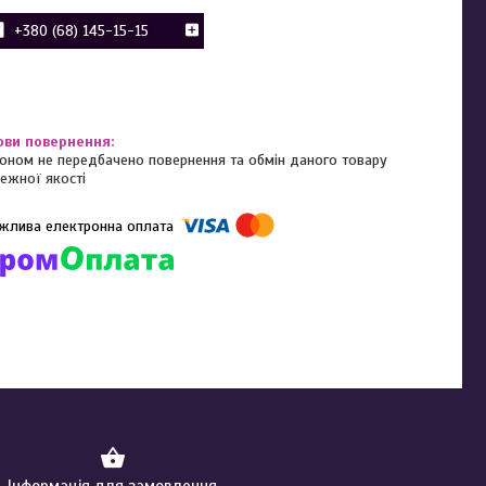
+380 (68) 145-15-15
оном не передбачено повернення та обмін даного товару
ежної якості
омпанії підключені електронні платежі. Тепер ви можете купити
ь-який товар не покидаючи сайту.
Інформація для замовлення