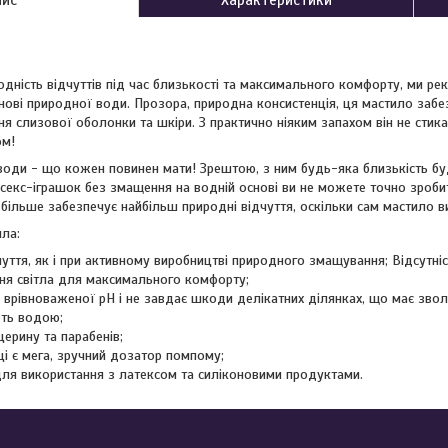
родність відчуттів під час близькості та максимального комфорту, ми 
нові природної води. Прозора, природна консистенція, ця мастило забе
 слизової оболонки та шкіри. З практично ніяким запахом він не стикає
ом!
 води - що кожен повинен мати! Зрештою, з ним будь-яка близькість 
і секс-іграшок без змащення на водній основі ви не можете точно зроб
більше забезпечує найбільш природні відчуття, оскільки сам мастило в
ила:
уття, як і при активному виробництві природного змащування; Відсутніс
ня світла для максимального комфорту;
 врівноваженої рН і не завдає шкоди делікатних ділянках, що має зво
ть водою;
іцерину та парабенів;
ці є мега, зручний дозатор помпому;
для використання з латексом та силіконовими продуктами.