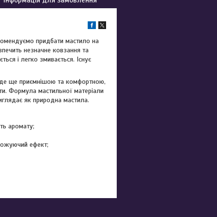
рекомендуємо придбати мастило на
зпечить незначне ковзання та
ться і легко змивається. Існує
буде ще приємнішою та комфортною,
ити. Формула мастильної матеріали
иглядає як природна мастила.
ть аромату;
ложуючий ефект;