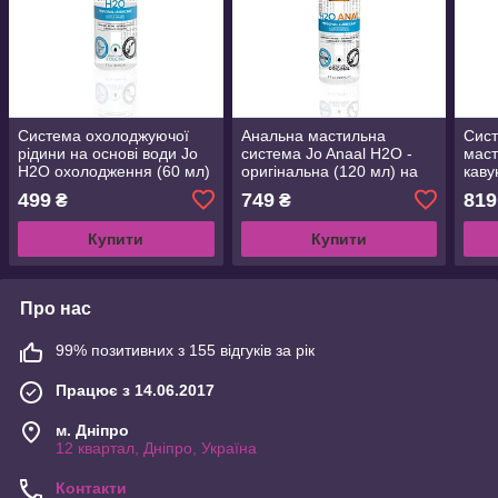
Система охолоджуючої
Анальна мастильна
Сист
рідини на основі води Jo
система Jo Anaal H2O -
маст
H2O охолодження (60 мл)
оригінальна (120 мл) на
каву
з ментолом, овочевим
основі води, овочевий
овоч
499
749
819
₴
₴
гліцерином
гліцерин
Купити
Купити
Про нас
99% позитивних з 155 відгуків за рік
Працює з 14.06.2017
м. Дніпро
12 квартал, Дніпро, Україна
Контакти