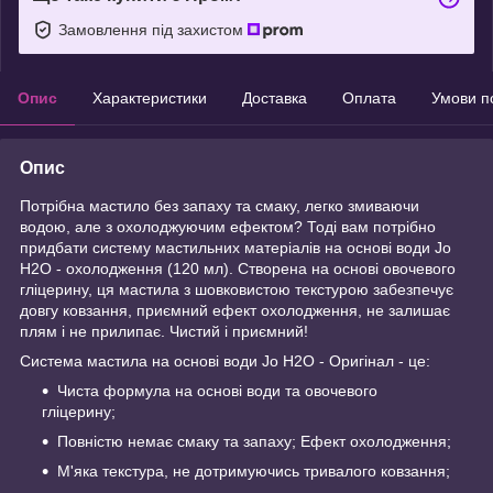
Замовлення під захистом
Опис
Характеристики
Доставка
Оплата
Умови п
Опис
Потрібна мастило без запаху та смаку, легко змиваючи
водою, але з охолоджуючим ефектом? Тоді вам потрібно
придбати систему мастильних матеріалів на основі води Jo
H2O - охолодження (120 мл). Створена на основі овочевого
гліцерину, ця мастила з шовковистою текстурою забезпечує
довгу ковзання, приємний ефект охолодження, не залишає
плям і не прилипає. Чистий і приємний!
Система мастила на основі води Jo H2O - Оригінал - це:
Чиста формула на основі води та овочевого
гліцерину;
Повністю немає смаку та запаху; Ефект охолодження;
М'яка текстура, не дотримуючись тривалого ковзання;