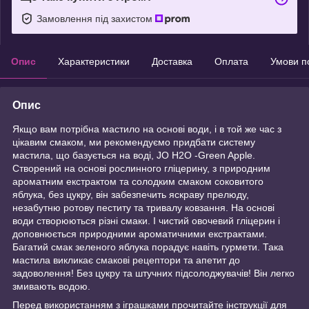
Замовлення під захистом
Опис
Характеристики
Доставка
Оплата
Умови п
Опис
Якщо вам потрібна мастило на основі води, і в той же час з
цікавим смаком, ми рекомендуємо придбати систему
мастила, що базується на воді, JO H2O -Green Apple.
Створений на основі рослинного гліцерину, з природним
ароматним екстрактом та солодким смаком соковитого
яблука, без цукру, він забезпечить яскраву прелюду,
незабутню ротову пеститу та тривалу ковзання. На основі
води створюються різні смаки. І чистий овочевий гліцерин і
доповнюється природними ароматичними екстрактами.
Багатий смак зеленого яблука порадує навіть гурмети. Така
мастила викликає смакові рецептори та апетит до
задоволення! Без цукру та штучних підсолоджувачів! Він легко
змивають водою.
Перед використанням з іграшками прочитайте інструкції для