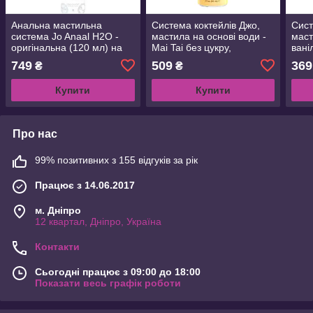
Анальна мастильна
Система коктейлів Джо,
Сист
система Jo Anaal H2O -
мастила на основі води -
маст
оригінальна (120 мл) на
Mai Tai без цукру,
вані
основі води, овочевий
овочевий гліцерин (60 мл)
без 
749
509
369
₴
₴
гліцерин
гліц
Купити
Купити
Про нас
99% позитивних з 155 відгуків за рік
Працює з 14.06.2017
м. Дніпро
12 квартал, Дніпро, Україна
Контакти
Сьогодні працює з 09:00 до 18:00
Показати весь графік роботи