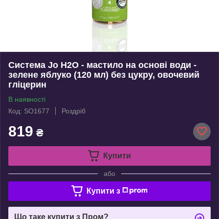
Система Jo H2O - мастило на основі води -
зелене яблуко (120 мл) без цукру, овочевий
гліцерин
В наявності
Код: SO1677
Роздріб
819
₴
Купити
або
Купити з
Що таке купити з Пром?