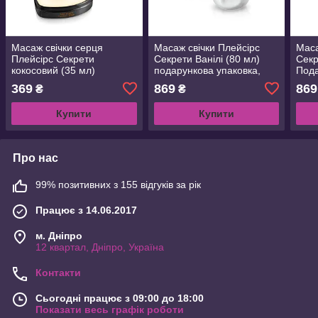
Масаж свічки серця
Масаж свічки Плейсірс
Маса
Плейсірс Секрети
Секрети Ванілі (80 мл)
Секр
кокосовий (35 мл)
подарункова упаковка,
Пода
керамічна судно
кера
369
869
869
₴
₴
Купити
Купити
Про нас
99% позитивних з 155 відгуків за рік
Працює з 14.06.2017
м. Дніпро
12 квартал, Дніпро, Україна
Контакти
Сьогодні працює з 09:00 до 18:00
Показати весь графік роботи