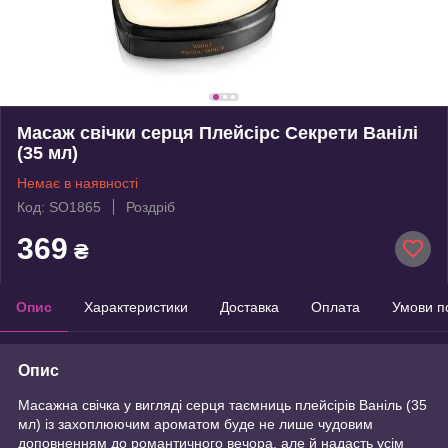
Масаж свічки серця Плейсірс Секрети Ванілі
(35 мл)
Немає в наявності
Код: SO1865
Роздріб
369
₴
Опис
Характеристики
Доставка
Оплата
Умови п
Опис
Масажна свічка у вигляді серця таємниць плейсірів Ваніль (35
мл) із захоплюючим ароматом буде не лише чудовим
доповненням до романтичного вечора, але й надасть усім