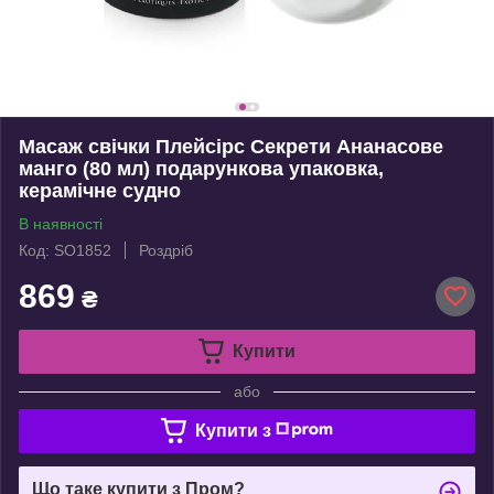
Масаж свічки Плейсірс Секрети Ананасове
манго (80 мл) подарункова упаковка,
керамічне судно
В наявності
Код: SO1852
Роздріб
869
₴
Купити
або
Купити з
Що таке купити з Пром?