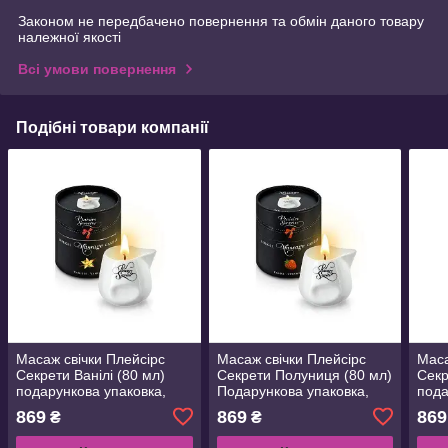
Законом не передбачено повернення та обмін даного товару
належної якості
Всі умови повернення
Подібні товари компанії
Масаж свічки Плейсірс
Масаж свічки Плейсірс
Маса
Секрети Ванілі (80 мл)
Секрети Полуниця (80 мл)
Секр
подарункова упаковка,
Подарункова упаковка,
пода
керамічна судно
керамічна судно
кера
869
869
869
₴
₴