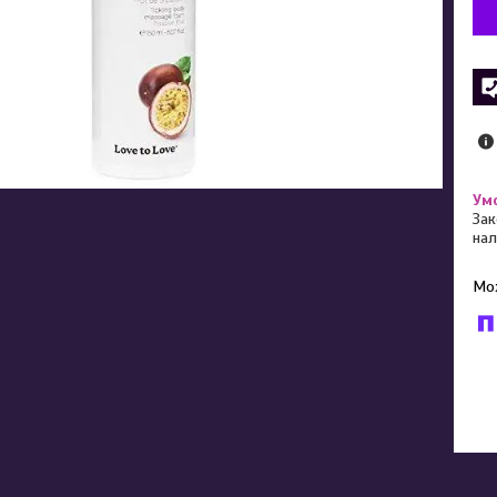
Зак
нал
У к
буд