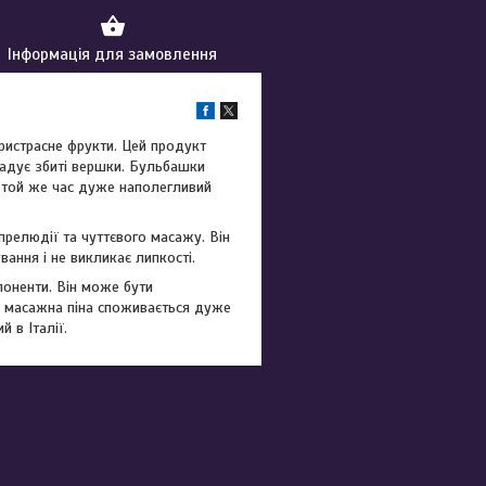
Інформація для замовлення
ристрасне фрукти. Цей продукт
гадує збиті вершки. Бульбашки
в той же час дуже наполегливий
прелюдії та чуттєвого масажу. Він
ання і не викликає липкості.
поненти. Він може бути
у, масажна піна споживається дуже
 в Італії.