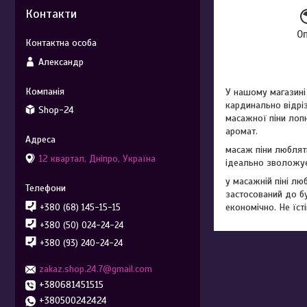
Контакти
О
Александр
У нашому магазині
кардинально відріз
Shop-24
масажної піни лопн
аромат.
масаж піни люблять
12 квартал, Дніпро, Україна
ідеально зволожує 
у масажній піні л
застосований до бу
економічно. Не їст
+380 (68) 145-15-15
+380 (50) 024-24-24
+380 (93) 240-24-24
zakaz.shop.24.7@gmail.com
+380681451515
+380500242424