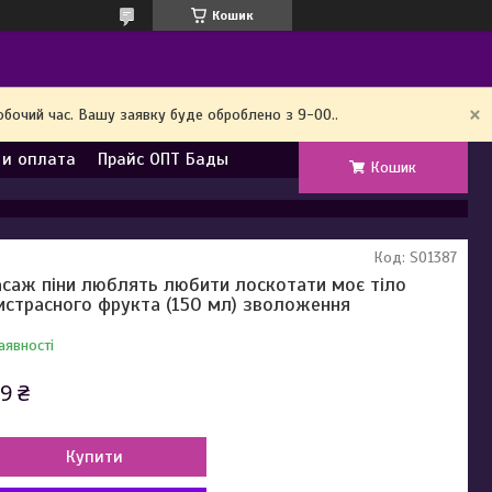
Кошик
обочий час. Вашу заявку буде оброблено з 9-00..
 и оплата
Прайс ОПТ Бады
Кошик
Код:
SO1387
саж піни люблять любити лоскотати моє тіло
истрасного фрукта (150 мл) зволоження
аявності
9 ₴
Купити