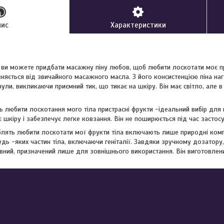
пис
Характеристики
 ви можете придбати масажну піну любов, щоб любити лоскотати моє п
няється від звичайного масажного масла. З його консистенцією піна на
ули, викликаючи приємний тик, що тикає на шкіру. Він має світло, але 
 любити лоскотання мого тіла пристрасні фрукти -ідеальний вибір для 
шкіру і забезпечує легке ковзання. Він не поширюється під час застосув
юблять любити лоскотати мої фрукти тіла включають лише природні ком
дь -яких частин тіла, включаючи геніталії. Завдяки зручному дозатор
івний, призначений лише для зовнішнього використання. Він виготовлений