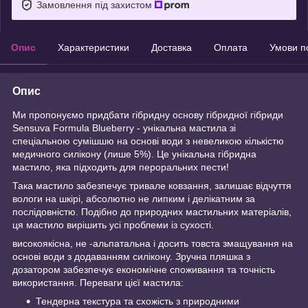
Замовлення під захистом
Опис
Характеристики
Доставка
Оплата
Умови п
Опис
Ми пропонуємо придбати гібридну основу гібридної гібриди
Sensuva Formula Blueberry - унікальна мастила зі
спеціальною сумішшю на основі води з невеликою кількістю
медичного силікону (лише 5%). Це унікальна гібридна
мастило, яка підходить для пероральних пести!
Така мастило забезпечує тривале ковзання, залишає відчуття
вологи на шкірі, абсолютно не липким і делікатним за
послідовністю. Подібно до природних мастильних матеріалів,
ця мастило вирішить усі проблеми із сухості.
високоякісна, не -альпатальна і досить товста змащування на
основі води з додаванням силікону. Зручна пляшка з
дозатором забезпечує економічне споживання та точність
використання. Переваги цієї мастила:
Тендерна текстура та схожість з природними