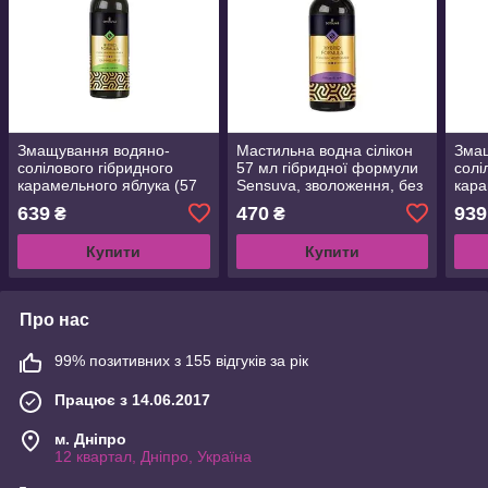
Змащування водяно-
Мастильна водна сілікон
Зма
солілового гібридного
57 мл гібридної формули
солі
карамельного яблука (57
Sensuva, зволоження, без
кара
мл) без цукру, ви можете
аромату
мл) 
639
470
939
₴
₴
для ротової пестити
для 
Купити
Купити
Про нас
99% позитивних з 155 відгуків за рік
Працює з 14.06.2017
м. Дніпро
12 квартал, Дніпро, Україна