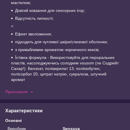
мастилом;
Довгий ковзання для сенсорних ігор;
Відсутність липкості;
<
Ефект зволоження;
підходить для чутливої шкіри/слизової оболонки;
з привабливим ароматом чорничного кексів;
Їстівна формула - Використовуйте для пероральних
пластів, насолоджуючись солодким vsusom (nе Содрейт
Сахар!). Бензоат, поліакрилат 13, поліізобутен,
полісорбат 20, цитрат натрію, сукралоза, штучний
аромат
Приховати
Характеристики
Основні
Виробник
Sensuva