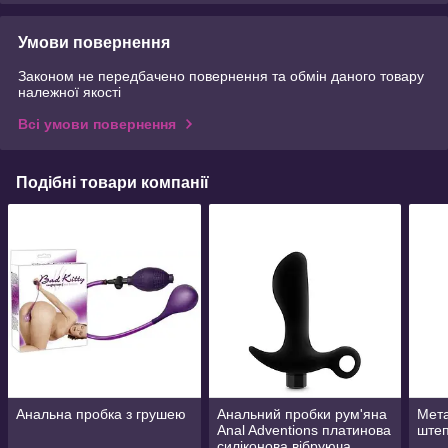
Умови повернення
Законом не передбачено повернення та обмін даного товару
належної якості
Всі умови повернення
Подібні товари компанії
Анальна пробка з грушею
Анальний пробки рум'яна
Мет
Anal Adventions платинова
ште
силіконова вібруюча