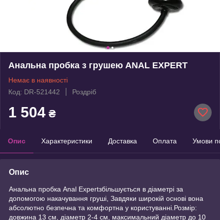
Анальна пробка з грушею ANAL EXPERT
Немає в наявності
Код: DR-521442
Роздріб
1 504
₴
Опис
Характеристики
Доставка
Оплата
Умови п
Опис
Анальна пробка Anal Expertзбільшується в діаметрі за
допомогою накачування груші, Завдяки широкій основі вона
абсолютно безпечна та комфортна у користуванні.Розмір:
довжина 13 см, діаметр 2-4 см, максимальний діаметр до 10