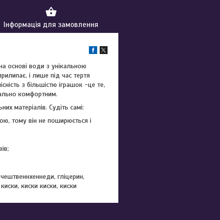
Інформація для замовлення
на основі води з унікальною
рилипає, і лише під час тертя
сність з більшістю іграшок -це те,
ально комфортним.
их матеріалів. Судіть самі:
ною, тому він не поширюється і
ів;
 чештвеннхеннеди, гліцерин,
 киски, киски киски, киски