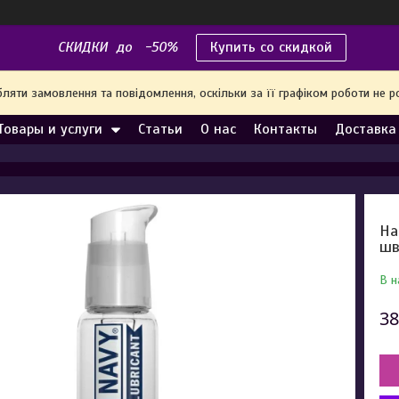
СКИДКИ до -50%
Купить со скидкой
яти замовлення та повідомлення, оскільки за її графіком роботи не р
Товары и услуги
Статьи
О нас
Контакты
Доставка
На
шв
В н
38