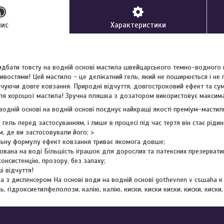
пис
Характеристики
дбати товсту на водній основі мастила швейцарського темно-водного 
ивостями! Цей мастило - це делікатний гель, який не поширюється і не п
чуючи довге ковзання. Природні відчуття, довгостроковий ефект та сумі
ля хорошої мастила! Зручна пляшка з дозатором використовує максим
водній основі на водній основі поєднує найкращі якості преміум-мастильн
гель перед застосуванням, і лише в процесі під час тертя він стає ріди
, де ви застосовували його; >
льну формулу ефект ковзання триває якомога довше;
ована на воді Більшість іграшок для дорослих та латексних презерватив
онсистенцію, прозору, без запаху;
і відчуття!
а з диспенсером На основі води на водній основі gothevnen v csшaha к
ь, гідроксиетилфелолози, калію, калію, киски, киски киски, киски, киски,