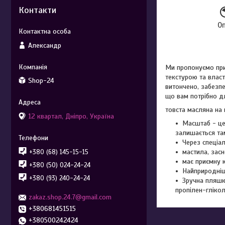
Контакти
О
Александр
Ми пропонуємо при
текстурою та власт
Shop-24
витончено, забезпе
що вам потрібно д
товста масляна на 
12 квартал, Дніпро, Україна
Масштаб - це 
залишається там
Через спеціа
мастила, засн
+380 (68) 145-15-15
має приємну к
+380 (50) 024-24-24
Найприродніш
+380 (93) 240-24-24
Зручна пляшк
пропілен-глікол
zakaz.shop.24.7@gmail.com
+380681451515
+380500242424