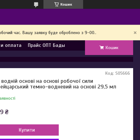
Кошик
обочий час. Вашу заявку буде оброблено з 9-00..
 и оплата
Прайс ОПТ Бады
Кошик
Код:
SO5666
 водній основі на основі робочої сили
ейцарський темно-водневий на основі 29,5 мл
аявності
9 ₴
Купити