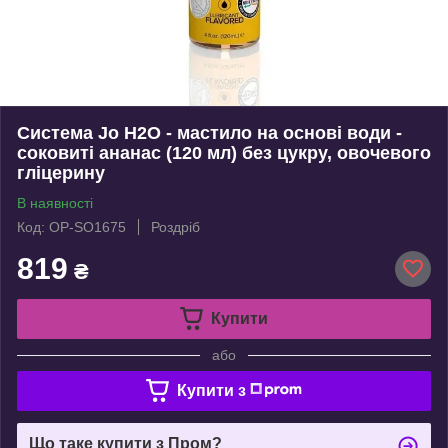
Система Jo H2O - мастило на основі води -
соковиті ананас (120 мл) без цукру, овочевого
гліцерину
В наявності
Код: OP-SO1675
Роздріб
819
₴
Купити
або
Купити з
Що таке купити з Пром?