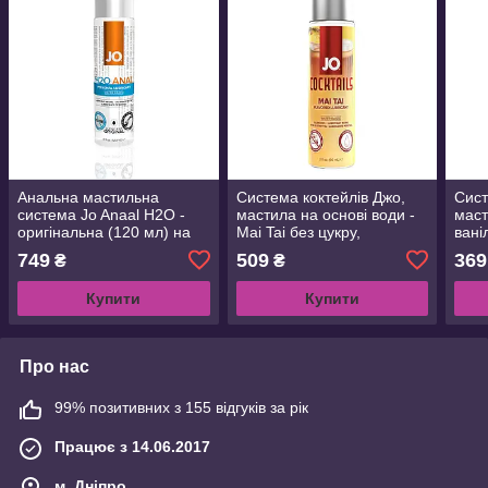
Анальна мастильна
Система коктейлів Джо,
Сист
система Jo Anaal H2O -
мастила на основі води -
маст
оригінальна (120 мл) на
Mai Tai без цукру,
вані
основі води, овочевий
овочевий гліцерин (60 мл)
без 
749
509
369
₴
₴
гліцерин
гліц
Купити
Купити
Про нас
99% позитивних з 155 відгуків за рік
Працює з 14.06.2017
м. Дніпро