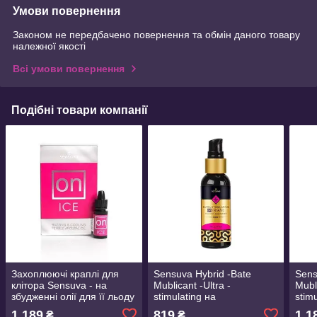
Умови повернення
Законом не передбачено повернення та обмін даного товару
належної якості
Всі умови повернення
Подібні товари компанії
Захоплюючі краплі для
Sensuva Hybrid -Bate
Sens
клітора Sensuva - на
Mublicant -Ultra -
Mubli
збудженні олії для її льоду
stimulating на
stim
(5 мл) охолодження, до 30
божевільному (57 мл)
боже
1 189
819
1 1
₴
₴