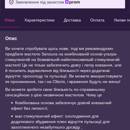
Замовлення під захистом
Опис
Характеристики
Доставка
Оплата
Умови п
Опис
Ви хочете спробувати щось нове, тоді ми рекомендуємо
придбати мастило Sensuva на комбінованій основі-ультра-
стимулюючій на божевільній-найінтенсивнішій стимулюючій
мастилі! Це не тільки забезпечить довгу і легку ковзання, але
й посилить задоволення від близькості через додаткові
відчуття: прохолоду та пульсації. Ви можете використовувати
як проникнення, так і на Clitoris, і враження будуть не менш!
Ви можете зробити свою близькість по-справжньому
сенсаційною з цією незвичною мастилом. Чому це
Комбінована основа забезпечує довгий ковзаючий
ефект без липкості;
має стимулюючий ефект: охолодження для
додаткового збудження плюс відчуття пульсації для
захоплюючого незабутнього досвіду ;