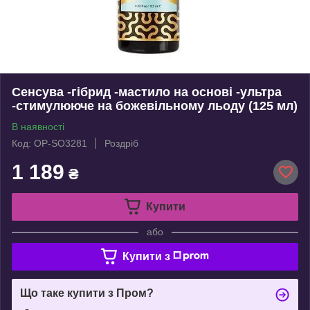
Сенсува -гібрид -мастило на основі -ультра
-стимулююче на божевільному льоду (125 мл)
В наявності
Код: OP-SO3281
Роздріб
1 189
₴
Купити
або
Купити з
Що таке купити з Пром?