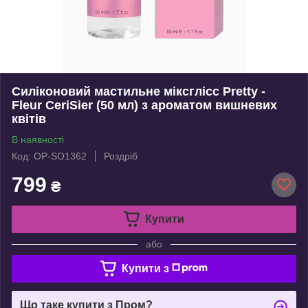
Силіконовий мастильне міксглісс Pretty -
Fleur CeriSier (50 мл) з ароматом вишневих
квітів
В наявності
Код: OP-SO1362
Роздріб
799
₴
Купити
або
Купити з
Що таке купити з Пром?