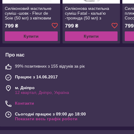
Силіконовий мастильне
Силіконова мастильна
Силі
суміш -шовк - Fleur de
суміш Fatal - кальв'ю
пляж
Soie (50 мл) з квітковим
-троянда (50 мл) з
Coco
ароматом
оксамитовою трояндою
аро
799
799
799
₴
₴
ароматом
Купити
Купити
Про нас
99% позитивних з 155 відгуків за рік
Працює з 14.06.2017
м. Дніпро
12 квартал, Дніпро, Україна
Контакти
Сьогодні працює з 09:00 до 18:00
Показати весь графік роботи