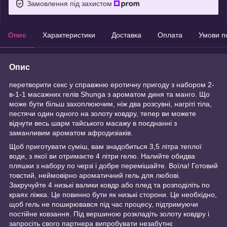
Замовлення під захистом
Опис
Характеристики
Доставка
Оплата
Умови п
Опис
перетворити секс у справжню еротичну пригоду з набором 2-
в-1-1 масажних гелів Shunga з ароматом диня та манго. Що
може бути більш захоплюючим, ніж два розсувні, нагріті тіла,
пестячи один одного на золоту ковдру, тепер ви можете
відчути весь шарм тайського масажу в поєднанні з
заманливим ароматом афродизіаків.
Щоб приготувати суміш, вам знадобиться 3,5 літра теплої
води, з якої ви отримаєте 4 літри гелю. Налийте обидва
пляшки з набору по черзі і добре перемішайте. Воїла! Готовий
товстий, неймовірно ароматичний гель для любові.
Закручуйте 4 низькі валики ковдр або плед та розподіліть по
краях ліжка. Це повинно бути як низькі сторони. Це необхідно,
щоб гель не поширювався під час процесу, підтримуючи
постійне ковзання. Під вершиною розкладіть золоту ковдру і
запросіть свого партнера випробувати незабутнє