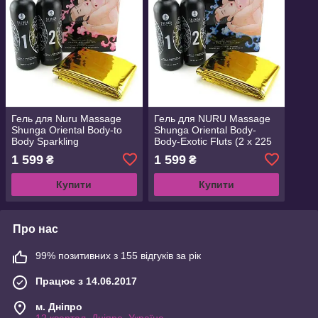
Гель для Nuru Massage
Гель для NURU Massage
Shunga Oriental Body-to
Shunga Oriental Body-
Body Sparkling
Body-Exotic Fluts (2 х 225
Полуничний вино плюс
мл) плюс аркуш
1 599
1 599
₴
₴
аркуш
Купити
Купити
Про нас
99% позитивних з 155 відгуків за рік
Працює з 14.06.2017
м. Дніпро
12 квартал, Дніпро, Україна