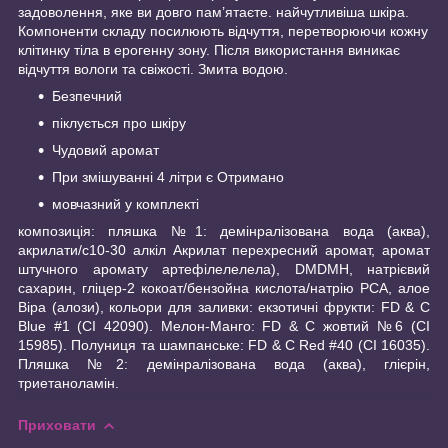
задоволення, яке ви довго пам’ятаєте. найчутливіша шкіра.
Компоненти складу посилюють відчуття, перетворюючи кожну
клітинку тіла в ерогенну зону. Після використання виникає
відчуття вологи та свіжості. Змита водою.
Безпечний
піклується про шкіру
Чудовий аромат
При змішуванні 4 літри є Отримано
мовчазний у комплекті
композиція: пляшка №1: демінралізована вода (аква),
акрилати/c10-30 алкіл Акрилат перехресний аромат, аромат
штучного аромату артефілелелела), DMDMH, натрієвий
сахарин, гліцер-2 кокоат/бензойна кислота/натрію PCA, алое
Віра (алози), кольори для заливки: екзотичні фрукти: FD & C
Blue #1 (CI 42090). Мелон-Манго: FD & C жовтий №6 (CI
15985). Полуниця та шампанське: FD & C Red #40 (CI 16035).
Пляшка №2: демінралізована вода (аква), глієрін,
триетаноламін.
Приховати