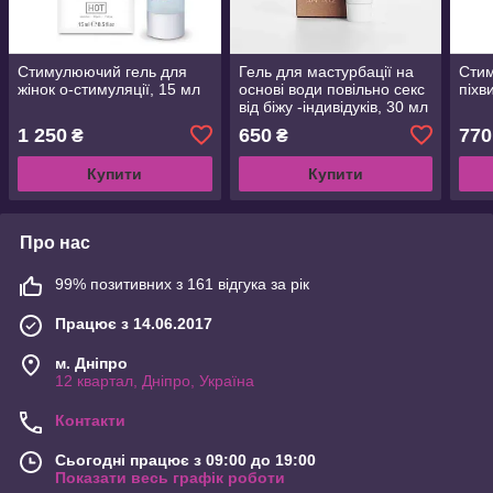
Стимулюючий гель для
Гель для мастурбації на
Сти
жінок о-стимуляції, 15 мл
основі води повільно секс
піхв
від біжу -індивідуків, 30 мл
1 250
650
770
₴
₴
Купити
Купити
Про нас
99% позитивних з 161 відгука за рік
Працює з 14.06.2017
м. Дніпро
12 квартал, Дніпро, Україна
Контакти
Сьогодні працює з 09:00 до 19:00
Показати весь графік роботи