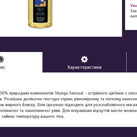
Зак
нал
пис
Характеристики
00% природних компонентів Shunga Sensual - острівного цвітіння з сен
в. Розкішна делікатна текстура сприяє рівномірному та легкому нанесе
чи жирного блиску. Олія ідеально підходить для розслабляючого масаж
хоплюючої та захоплюючої уяви. Для яскравіших відчуттів масло можна 
 займає температуру вашого тіла.