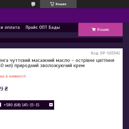
Кошик
 и оплата
Прайс ОПТ Бады
Кошик
Код:
OP-SO3341
нга чуттєвий масажний масло - острівне цвітіння
50 мл) природний зволожуючий крем
ає в наявності
9 ₴
+380 (68) 145-15-15