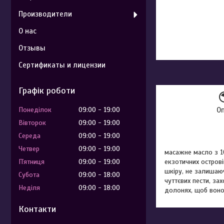
Производители
О нас
Отзывы
Сертификаты и лицензии
Графік роботи
Понеділок
09:00
19:00
О
Вівторок
09:00
19:00
Середа
09:00
19:00
Четвер
09:00
19:00
масажне масло з 1
Пʼятниця
09:00
19:00
екзотичних острові
шкіру, не залишаю
Субота
09:00
18:00
чуттєвих пести, за
Неділя
09:00
18:00
долонях, щоб воно
Контакти