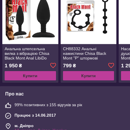
Анальна штепсельна
CH88332 Анальні
Наса
вилка з вібрацією Chisa
намистини Chisa Black
душо
Black Mont Anal LibiDo
Mont "P" штормові
Mont
намистини S
45 с
1 950
799
1 2
₴
₴
Купити
Купити
Про нас
99% позитивних з 155 відгуків за рік
Працює з 14.06.2017
м. Дніпро