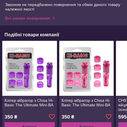
Законом не передбачено повернення та обмін даного товару
належної якості
Всі умови повернення
Подібні товари компанії
Клітер вібратор з Chisa Hi-
Клітер вібратор з Chisa Hi-
CH97
Basic The Ultimate Mini-BA
Basic The Ultimate Mini-BA
яйця
осно
350
350
595
₴
₴
Купити
Купити