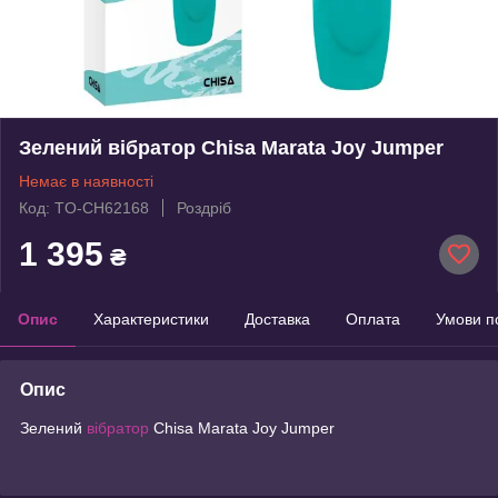
Зелений вібратор Chisa Marata Joy Jumper
Немає в наявності
Код: TO-CH62168
Роздріб
1 395
₴
Опис
Характеристики
Доставка
Оплата
Умови п
Опис
Зелений
вібратор
Chisa Marata Joy Jumper