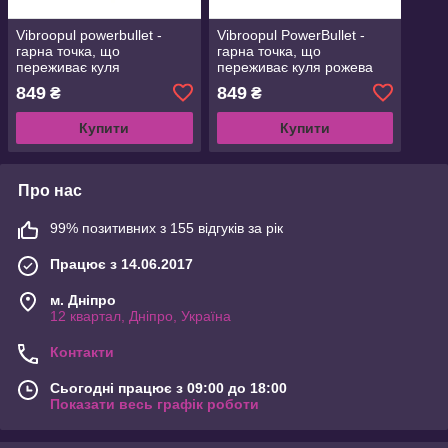
Vibroopul powerbullet -
Vibroopul PowerBullet -
гарна точка, що
гарна точка, що
переживає куля
переживає куля рожева
фіолетового кольору
849
849
₴
₴
Купити
Купити
Про нас
99% позитивних з 155 відгуків за рік
Працює з 14.06.2017
м. Дніпро
12 квартал, Дніпро, Україна
Контакти
Сьогодні працює з 09:00 до 18:00
Показати весь графік роботи