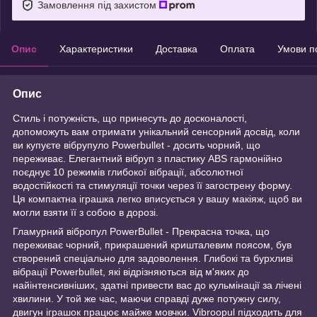
Замовлення під захистом
Опис
Характеристики
Доставка
Оплата
Умови п
Опис
Стиль і потужність, що принесуть до досконалості,
допоможуть вам отримати унікальний сенсорний досвід, коли
ви купуєте вібрупуло Powerbullet - досить чорний, що
переживає. Елегантний вібруп з пластику ABS гармонійно
поєднує 10 режимів глибокої вібрації, абсолютної
водостійкості та стимуляції точки через її загострену форму.
Ця компактна іграшка легко вписується у вашу макіяж, щоб ви
могли взяти її з собою в дорозі.
Гламурний вібропул PowerBullet - Прекрасна точка, що
переживає чорний, прикрашений кришталевим поясом, був
створений спеціально для задоволення. Глибокі та бурхливі
вібрації Powerbullet, які відрізняються від м'яких до
найінтенсивніших, здатні привести вас до кульмінації за лічені
хвилини. У той же час, маючи справді дуже потужну силу,
двигун іграшок працює майже мовчки. Vibroopul підходить для