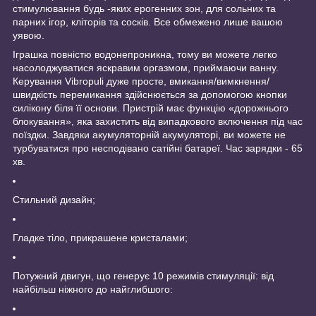
стимулювання будь -яких ерогенних зон, для сольних та
парних ігор, кліторів та сосків. Все обмежено лише вашою
уявою.
Іграшка повністю водонепроникна, тому ви можете легко
насолоджуватися яскравим оргазмом, приймаючи ванну.
Керування Vibropuli дуже просте, вмикання/вимкнення/
швидкість перемикання здійснюється за допомогою кнопки
силікону біля її основи. Пристрій має функцію «дорожнього
блокування», яка захистить від випадкового включення під час
поїздки. Завдяки акумуляторній акумуляторі, ви можете не
турбуватися про несподівано сатійні батареї. Час зарядки - 65
хв.
Стильний дизайн;
Гладке тіло, прикрашене кристалами;
Потужний двигун, що генерує 10 режимів стимуляції: від
найбільш ніжного до найглибшого: