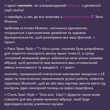
< span>
momoko
-an ультрамодерний
вібратор
з делікатної
серії лоліта!
>
перейдіть у світ, де все можливо з
вібратором точки
Г. Зало
Момоко.
мрійлива естетика Момоко, натхненна єдинорогом,
поєднується з ергономічним дизайном та чудовою
функціональністю, щоб реалізувати все ваші фантазії. <
/span>
< Pans Span Style = "">
його супер -паличка була розроблена
для покриття сенсорного вигину вашої точки G, а супер
-потужний мовчазний двигун забезпечує вісім різних режимів
вібрації, щоб допомогти вам визначити ваш оптимальний
рівень інтенсивності та швидкості.
< / span>
momoko, прикрашений елегантним ювелірним ланцюгом з 18
карат та позолоченою наконечником ручної роботи, повністю
підтримує Bluetooth, щоб ви або ваш партнер змогли взяти під
контроль один сенсорний палець на екран смартфона.
< Стиль Span Style = "Size-size: 14px"> Додаток також може
створити для вас режим музичної вібрації, який буде
відповідати ритму улюбленої музики.