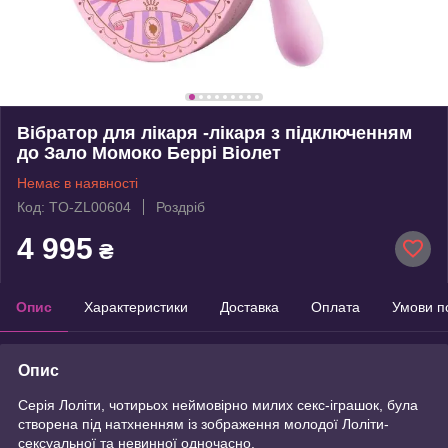
Вібратор для лікаря -лікаря з підключенням
до Зало Момоко Беррі Віолет
Немає в наявності
Код: TO-ZL00604
Роздріб
4 995
₴
Опис
Характеристики
Доставка
Оплата
Умови п
Опис
Серія Лоліти, чотирьох неймовірно милих секс-іграшок, була
створена під натхненням із зображення молодої Лоліти-
сексуальної та невинної одночасно.