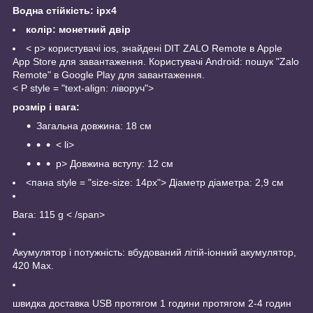
Водна стійкість: ipx4
колір: монетний двір
< p>
користувачі ios, знайдені DIT ZALO Remote в Apple
App Store для завантаження.
Користувачі Android: пошук "Zalo
Remote" в Google Play для завантаження.
< P style = "text-align: ліворуч">
розмір і вага:
Загальна довжина: 18 см
< li>
p>
Довжина вступу: 12 см
<пана style = "size-size: 14px"> Діаметр діаметра: 2,9 см
Вага: 115 g < /span>
Акумулятор і потужність: вбудований літій-іонний акумулятор,
420 Мах.
швидка доставка USB протягом 1 години протягом 2-4 годин