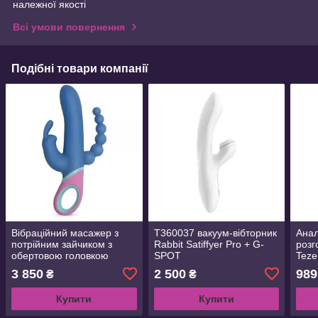
належної якості
Всі умови повернення
Подібні товари компанії
Вібраційний масажер з
T360037 вакуум-вібторник
Анал
потрійним зайчиком з
Rabbit Satiffyer Pro + G-
розг
обертовою головкою
SPOT
Teze
PMV20 Vice
3 850
2 500
989
₴
₴
Купити
Купити