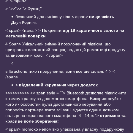
>
< /span>
> ">>">> ">
Функції:
безпечний для силікону тіла
< /span>
вище
якість
Даун Корнінг.
< span>
<пана >
>
Покриття від 18 каратичного золота на
металевій поверхні
4 Span>
Унікальний знімний позолочений підвіска, що
прикрашає елегантний ланцюг, надає цій романтиці продукту
та дивовижній красі.
< /Span>
4
в Ibractions тихо
і приручений, вони все ще сильні. 4 >
<
/span>
>
віддалений керування через додаток
>>>>>>>>>> << span style = ""> Bluetooth дозволяє підключити
інтимну іграшку за допомогою смартфона.
Використовуйте
його як особистий пульт дистанційного керування або
попросіть партнера взяти всі ваші відчуття одним дотиком
пальця на екран вашого смартфона.
4 : 14px ">
стримане та
красиве поле зберігання:
< span>
momoko непомітно упакована у власну подарункову