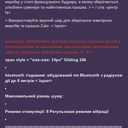
коробку у стилі французького будуару, в якому зберігаються
улюблені сувеніри та найінтимніша іграшка. >
< / спа -центр
N>
>
Використовуйте верхній шар для зберігання ювелірних
виробів та іграшок Zalo. < /span>
важливо! Заборонено використовувати іграшку разом з
силіконовими та масляними мастильними матеріалами,
щоб не зіпсувати поверхню іграшки. 4 - P>
span style = "size-size: 14px" Gilding 18k
bluetooth з'єднання: вбудований чіп Bluetooth з радіусом
дії до 6 метрів < /span>
Максимальний рівень шуму:
Режими стимуляції: 8 Регульовані режими вібрації
>>>>>>>>>>>>>>>>>>>>>>>>>>>>>>>>>>>>>>>>>>>>>>>>>>>