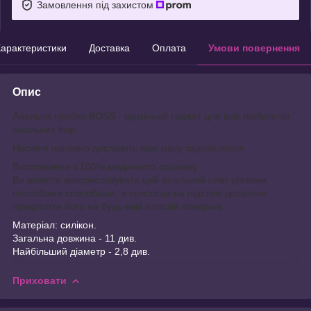
Замовлення під захистом
арактеристики
Доставка
Оплата
Умови повернення
Опис
Анальна пробка BOSS - відмінний гаджет для всіх любителів
анальних ігор.
Носіння напевно доставить вам масу задоволення.
Виготовлена з 100% медичного силікону.
Ви можете використовувати цей анальний плаг різними
способами способами, а присоска на підставі дозволяє
прикріпити його на будь-якій плоскій поверхні.
Матеріал: силікон.
Загальна довжина - 11 див.
Найбільший діаметр - 2,8 див.
Приховати