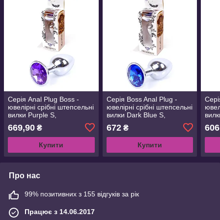
Серія Anal Plug Boss -
Серія Boss Anal Plug -
Сері
ювелірні срібні штепсельні
ювелірні срібні штепсельні
ювел
вилки Purple S,
вилки Dark Blue S,
вилк
BS6400009
BS6400010
669,90
672
606
₴
₴
Купити
Купити
Про нас
99% позитивних з 155 відгуків за рік
Працює з 14.06.2017