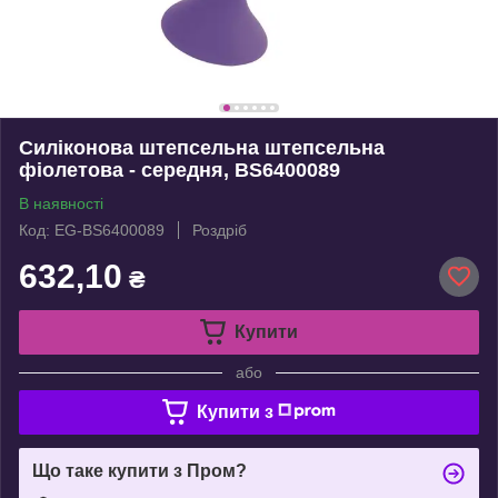
Силіконова штепсельна штепсельна
фіолетова - середня, BS6400089
В наявності
Код: EG-BS6400089
Роздріб
632,10
₴
Купити
або
Купити з
Що таке купити з Пром?