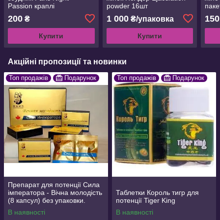
Passion краплі
powder 16шт
паке
200
1 000
150
₴
₴/упаковка
Купити
Купити
Акційні пропозиції та новинки
Топ продажів
Подарунок
Топ продажів
Подарунок
Препарат для потенції Сила
імператора - Вічна молодість
Таблетки Король тигр для
(8 капсул) без упаковки.
потенції Tiger King
В наявності
В наявності