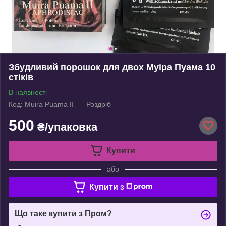
Збудливий порошок для двох Муіра Пуама 10
стіків
В наявності
Код: Muira Puama II
Роздріб
500
₴/упаковка
Купити
або
Купити з
Що таке купити з Пром?