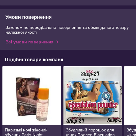
Умови повернення
Законом не передбачено повернення та обмін даного товару
належної якості
Всі умови повернення
Подібні товари компанії
Паризькі ночі жіночий
Збудливий порошок для
Збу
збудник Paris Night
жінок Полдер Ejaculation
жіно