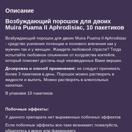
Описание
Возбуждающий порошок для двоих
Muira Puama II Aphrodisiac, 10 пакетиков
Возбуждающий порошок для двоих Muira Puama II Aphrodisiac
- средство усиления потенции и полового влечения как у
мужчин так и у женщин. Жаждите любовной страсти? Тогда
испытайте любовное опьянение от колдовства коктейля,
который поможет достичь ещё неизведанных Вами вершин.
Дозировка и способ применения:
не следует принимать
более 3 пакетиков в день. Порошок можно растворить в
жидкости и выпить. Можно растворять в алкогольных
напитках.
В упаковке 10 пакетиков.
Побочные эффекты:
У данного препарата нет выраженных побочных эффектов
Если побочные эффекты все-таки возникают, пожалуйста,
обратитесь к врачу или фармацевту.