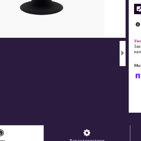
Зак
нал
У к
буд
пис
Характеристики