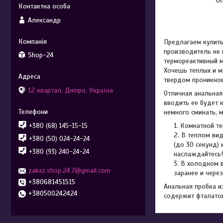
Александр
Предлагаем купить
производитель не 
Shop-24
термореактивный м
Хочешь теплых и м
твердом проникнов
12 квартал, Дніпро, Україна
Отличная анальная
вводить ее будет 
немного сминать, м
Комнатной тем
+380 (68) 145-15-15
В теплом вид
+380 (50) 024-24-24
(до 30 секунд)
+380 (93) 240-24-24
наслаждайтесь!
В холодном в
zakaz.shop.24.7@gmail.com
заранее и чере
+380681451515
Анальная пробка и
+380500242424
содержит фталатов