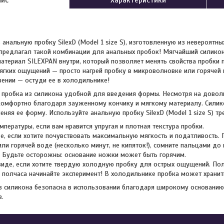
 анальную пробку SilexD (Model 1 size S), изготовленную из невероятн
предлагал такой комбинации для анальных пробок! Мягчайший силикон
атериал SILEXPAN внутри, который позволяет менять свойства пробки 
ягких ощущений — просто нагрей пробку в микроволновке или горячей
ении — остуди ее в холодильнике!
 пробка из силикона удобной для введения формы. Несмотря на дово
комфортно благодаря зауженному кончику и мягкому материалу. Сили
еняя ее форму. Используйте анальную пробку SilexD (Model 1 size S) тр
пературы, если вам нравится упругая и плотная текстура пробки.
е, если хотите почувствовать максимальную мягкость и податливость.
 или горячей воде (несколько минут, не кипяток!), сомните пальцами д
 Будьте осторожны: основание ножки может быть горячим.
иде, если хотите твердую холодную пробку для острых ощущений. По
з полчаса начинайте эксперимент! В холодильнике пробка может хранит
з силикона безопасна в использовании благодаря широкому основанию.
.