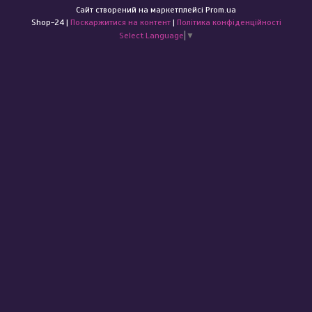
Сайт створений на маркетплейсі
Prom.ua
Shop-24 |
Поскаржитися на контент
|
Політика конфіденційності
Select Language
▼