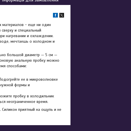
ых материалов - еще ни один
 сверху и специальный
при нагревании и охлаждении.
 воде, мечтаешь о холодном и
льно большой диаметр — 5 см —
коновую анальную пробку можно
емя способами:
 Подогрейте ее в микроволновке
о нужной формы и
ложите пробку в холодильник
ься неограниченное время.
 Силикон приятный на ощупь и не