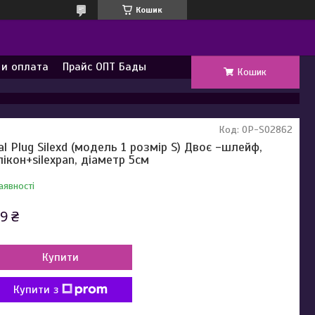
Кошик
 и оплата
Прайс ОПТ Бады
Кошик
Код:
OP-SO2862
al Plug Silexd (модель 1 розмір S) Двоє -шлейф,
лікон+silexpan, діаметр 5см
аявності
9 ₴
Купити
Купити з