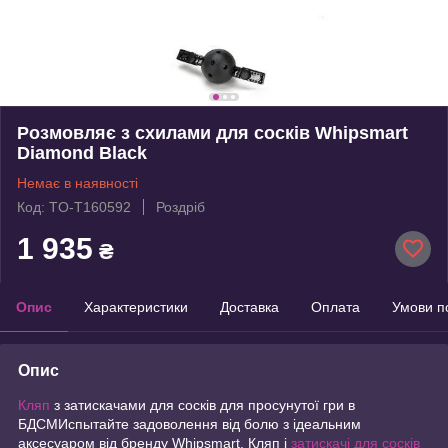
Розмовляє з схилами для сосків Whipsmart
Diamond Black
Немає в наявності
Код: TO-T160592
Роздріб
1 935
₴
Опис
Характеристики
Доставка
Оплата
Умови п
Опис
Кляп
з затискачами для сосків для просунутої гри в
БДСМИспытайте задоволення від болю з ідеальним
аксесуаром від бренду Whipsmart. Кляп і
затискачі для сосків