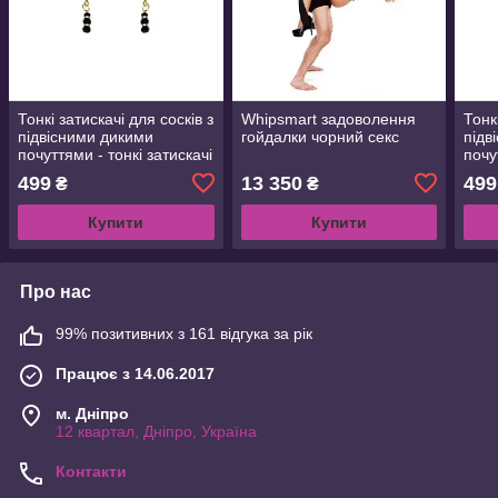
Тонкі затискачі для сосків з
Whipsmart задоволення
Тонк
підвісними дикими
гойдалки чорний секс
підв
почуттями - тонкі затискачі
почу
для сосків, золото/чорне
для 
499
13 350
499
₴
₴
Купити
Купити
Про нас
99% позитивних з 161 відгука за рік
Працює з 14.06.2017
м. Дніпро
12 квартал, Дніпро, Україна
Контакти