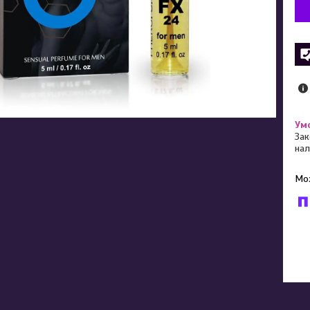
Зак
нал
У к
буд