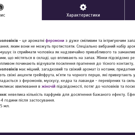
пис
Характеристики
чоловіків
- це ароматні
феромони
з дуже сміливим та інтригуючим зап
ння, яким вони не можуть протистояти. Спеціально вибраний набір аром
змушує їх сприймати чоловіка як надзвичайно привабливого та заманли
ми, що містяться в складі, що впливають на запах. Жінки підсвідомо реа
х впливом починають відчувати посилення прагнення до тісного контакту,
чоловіків
має міцний, загадковий та свіжий аромат із нотами, придатн
ь свіжі акценти грейпфрута, м'яти та чорного перцю, які привертають ув
адається з феромонів, мускусу, кедра та лаванди - перевірених та силь
икликає хвилювання в
жіночій
підсвідомості, потяг до чоловіків та поси
ння:
невелика кількість парфумів для досягнення бажаного ефекту. Ефе
4 години після застосування.
5 мл.