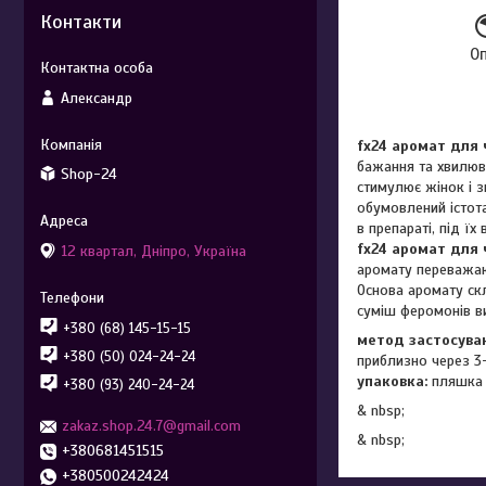
Контакти
О
Александр
fx24 аромат для 
бажання та хвилюва
Shop-24
стимулює жінок і 
обумовлений істота
в препараті, під ї
fx24 аромат для 
12 квартал, Дніпро, Україна
аромату переважают
Основа аромату скл
суміш феромонів в
+380 (68) 145-15-15
метод застосува
+380 (50) 024-24-24
приблизно через 3-
упаковка:
пляшка 
+380 (93) 240-24-24
& nbsp;
zakaz.shop.24.7@gmail.com
& nbsp;
+380681451515
+380500242424