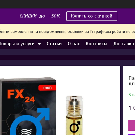
СКИДКИ до -50%
Купить со скидкой
яти замовлення та повідомлення, оскільки за її графіком роботи не р
Товары и услуги
Статьи
О нас
Контакты
Доставка
Па
дл
В н
1 