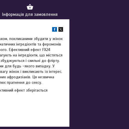
Інформація для замовлення
ахом, покликаними збудити у жінок
атичних інгредієнтів та феромонів
вого. Ефективний ефект FX24
гують на інгредієнти, що містяться
 збуджуються і схильні до флірту.
ими для будь -якого випадку. У
агу жінок і викликають їх інтерес.
них афродизіаків. Ця незвична
лює прагнення до сексу.
ктивний ефект зберігається