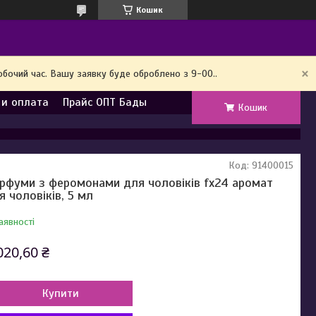
Кошик
обочий час. Вашу заявку буде оброблено з 9-00..
 и оплата
Прайс ОПТ Бады
Кошик
Код:
91400015
рфуми з феромонами для чоловіків fx24 аромат
я чоловіків, 5 мл
аявності
020,60 ₴
Купити