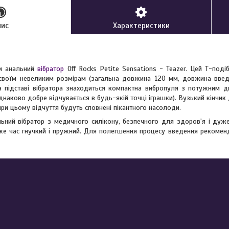
пис
Характеристики
и анальний
вібратор
Off Rocks Petite Sensations - Teazer. Цей Т-поді
 своїм невеликим розмірам (загальна довжина 120 мм, довжина введ
а підставі вібратора знаходиться компактна вибропуля з потужним 
 однаково добре відчувається в будь-якій точці іграшки). Вузький кін
 при цьому відчуття будуть сповнені пікантного насолоди.
ьний вібратор з медичного силікону, безпечного для здоров'я і дуже
 же час гнучкий і пружний. Для полегшення процесу введення рекомен