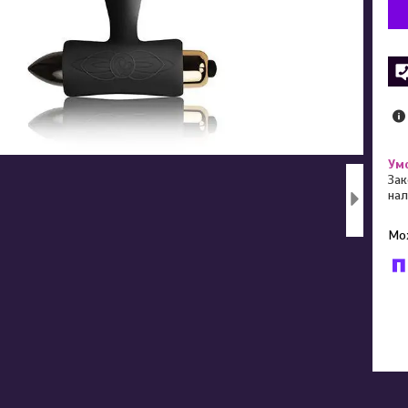
Зак
нал
У к
буд