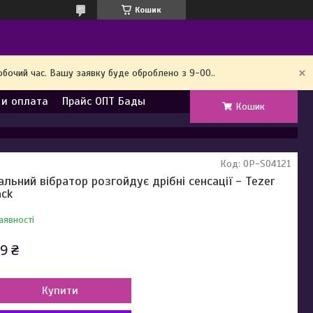
Кошик
обочий час. Вашу заявку буде оброблено з 9-00..
 и оплата
Прайс ОПТ Бады
Кошик
Код:
OP-SO4121
альний вібратор розгойдує дрібні сенсації - Tezer
ack
аявності
9 ₴
Купити