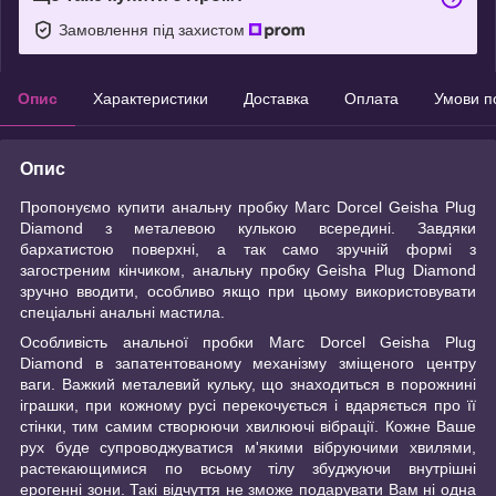
Замовлення під захистом
Опис
Характеристики
Доставка
Оплата
Умови п
Опис
Пропонуємо купити анальну пробку Marc Dorcel Geisha Plug
Diamond з металевою кулькою всередині. Завдяки
бархатистою поверхні, а так само зручній формі з
загостреним кінчиком, анальну пробку Geisha Plug Diamond
зручно вводити, особливо якщо при цьому використовувати
спеціальні анальні мастила.
Особливість анальної пробки Marc Dorcel Geisha Plug
Diamond в запатентованому механізму зміщеного центру
ваги. Важкий металевий кульку, що знаходиться в порожнині
іграшки, при кожному русі перекочується і вдаряється про її
стінки, тим самим створюючи хвилюючі вібрації. Кожне Ваше
рух буде супроводжуватися м'якими вібруючими хвилями,
растекающимися по всьому тілу збуджуючи внутрішні
ерогенні зони. Такі відчуття не зможе подарувати Вам ні одна