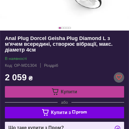
Anal Plug Dorcel Geisha Plug Diamond L з
м'ячем всередині, створює вібрації, макс.
діаметр 4см
В наявності
Код: OP-MD1304
Роздріб
2 059
₴
Купити
або
Купити з
Що таке купити з Пром?