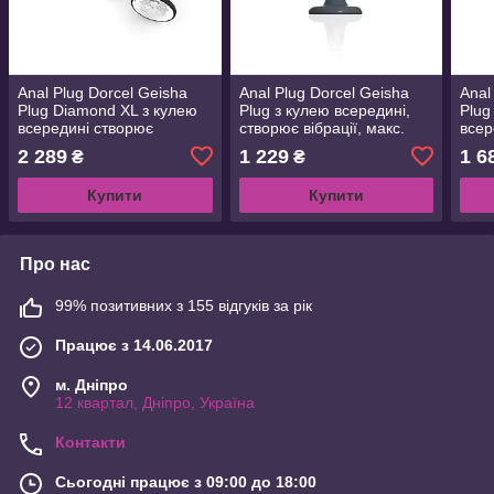
Anal Plug Dorcel Geisha
Anal Plug Dorcel Geisha
Anal
Plug Diamond XL з кулею
Plug з кулею всередині,
Plug
всередині створює
створює вібрації, макс.
всер
вібрації, максимальний
діаметр 3.2 см
вібр
2 289
1 229
1 6
₴
₴
діаметр 4,5 см
см
Купити
Купити
Про нас
99% позитивних з 155 відгуків за рік
Працює з 14.06.2017
м. Дніпро
12 квартал, Дніпро, Україна
Контакти
Сьогодні працює з 09:00 до 18:00