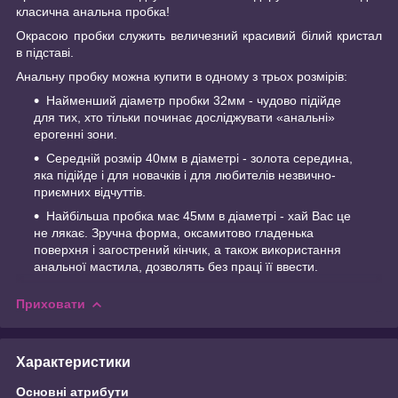
класична анальна пробка!
Окрасою пробки служить величезний красивий білий кристал
в підставі.
Анальну пробку можна купити в одному з трьох розмірів:
Найменший діаметр пробки 32мм - чудово підійде
для тих, хто тільки починає досліджувати «анальні»
ерогенні зони.
Середній розмір 40мм в діаметрі - золота середина,
яка підійде і для новачків і для любителів незвично-
приємних відчуттів.
Найбільша пробка має 45мм в діаметрі - хай Вас це
не лякає. Зручна форма, оксамитово гладенька
поверхня і загострений кінчик, а також використання
анальної мастила, дозволять без праці її ввести.
Приховати
Характеристики
Основні атрибути