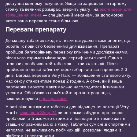
доступна кожному покупцеві. Якщо ви зацікавлені в гарному
стояку та великих розмірах, зверніть увагу і на
екстендери для
збільшення члена
— спеціальний механізм, за допомогою
якого ваша перевага стане більшою.
Переваги препарату
До складу таблеток входять тільки натуральні компоненти, що
робить їх повністю безпечними для вживання. Препарат
пройшов багаторівневу перевірку клінічними дослідженнями,
після чого отримав міжнародні сертифікати якості. Одна з
головних особливостей таблеток — тривалість дії. Після
приймання однієї таблетки ефект зберігається впродовж 2-3
днів. Вагома перевага Very Hard — збільшення статевого акту.
Час сексу становитиме понад 2 години. А отже, ви й ваша
партнерка зможете максимально насолодитися інтимними
утехами. Обов'язково пам'ятайте про контрацепцію,
використовуючи
презервативи
.
У разі рішення купити таблетки для підвищення потенції Very
Hard в
секс-шопі Shop-24
ви не тільки забудете про наявні
проблеми, а й зможете отримати повноцінне інтимне життя,
ставши справжнім мачо в ліжку. Таблетки сумісні зі спиртними
напоями, не викликають побічних дій, дозволені людям із
діабетом і гіпертоніками.