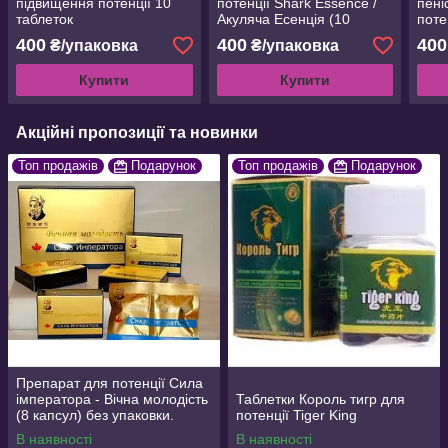
підвищення потенції 10
потенції Shark Essence /
пені
таблеток
Акуляча Есенція (10
поте
таблеток)
табл
400
400
400
₴/упаковка
₴/упаковка
Купити
Купити
Акційні пропозиції та новинки
Топ продажів
Подарунок
Топ продажів
Подарунок
Препарат для потенції Сила
імператора - Вічна молодість
Таблетки Король тигр для
(8 капсул) без упаковки.
потенції Tiger King
В наявності
В наявності