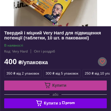
Твердий і міцний Very Hard для підвищення
потенції (таблетки, 10 шт. в пакованні)
В наявності
Код: Very Hard
Опт і роздріб
400
₴/упаковка
350 ₴
від 2 упаковок
300 ₴
від 5 упаковок
250 ₴
від 10 уп
Купити
або
Купити з