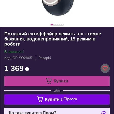
Потужний сатиффайер лежить -он - темне
бажання, водонепроникний, 15 режимів
роботи
В наявності
Код: OP-SO2865
Роздріб
1 369
₴
Купити
або
Купити з
Що таке купити з Пром?