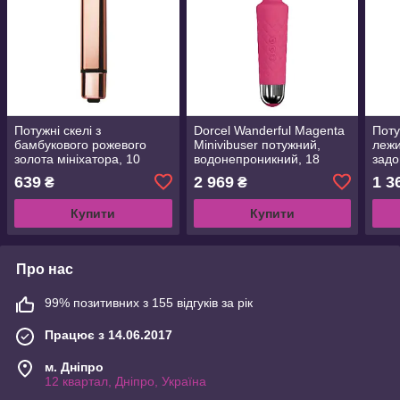
Потужні скелі з
Dorcel Wanderful Magenta
Пот
бамбукового рожевого
Minivibuser потужний,
лежи
золота мініхатора, 10
водонепроникний, 18
задо
режимів роботи,
режимів роботи
водо
639
2 969
1 3
₴
₴
водонепроникний
режи
Купити
Купити
Про нас
99% позитивних з 155 відгуків за рік
Працює з 14.06.2017
м. Дніпро
12 квартал, Дніпро, Україна