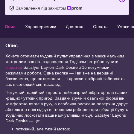
Замовлення під захистом
Опис
Характеристики
Доставка
Оплата
Умови п
Опис
Хочете отримати чудовий пульт управління з максимальним
контролем вашого задоволення Тоді вам потрібно купити
вібратор
Satisfyer Lay-on Dark Desire з 15 потужними
режимами роботи. Одна кнопка — і ви вже на вершині
блаженства, ще натискання — і дражливі вібрації забирають
вас в солодкий світ насолод.
Потужний, надійний і просто неймовірний вібратор для ваших
кращих чуттєвих пригод! Завдяки зручній овальної формі він
комфортно лягає в руку, а особлива рифлена поверхня дарує
абсолютно нові відчуття: невеликі реберця при вібрації будуть
збудливо лоскотати ваші найчутливіші місця. Satisfyer Layons
Dark Desire — це:
потужний, але тихий мотор;