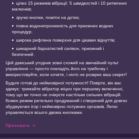
цілих 15 режимів вібрації: 5 швидкостей і 10 ритмічних
малюнків;
зручні кнопки, помітні на дотик;
повна водонепроникність для приємних водних
процедур;
широка рифлена поверхня для цікавих відчуттів;
шикарний бархатистий силікон, приємний і
безпечний.
Цей дамський угодник зовні схожий на звичайний пульт
управління — просто покладіть його на тумбочку і
використовуйте, коли хочете, і ніхто не розкриє ваш секрет!
Будьте готові до неймовірної потужності! Повірте, він вас
здивує: тримайте вібратор міцно при першому включенні,
тому що ви точно не очікуєте настільки сильних вібрацій.
Кожен режим ретельно продуманий і створений для довгих
збуджуючих ігор і неймовірно потужних оргазмів. Легко
управляється всього двома кнопками.
Приховати