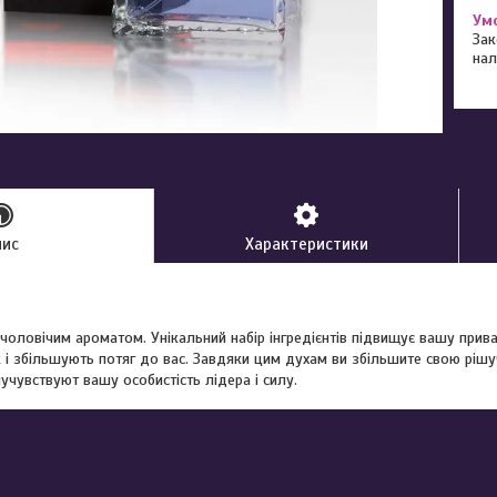
Зак
нал
пис
Характеристики
чоловічим ароматом. Унікальний набір інгредієнтів підвищує вашу прива
і збільшують потяг до вас. Завдяки цим духам ви збільшите свою рішучіс
учувствуют вашу особистість лідера і силу.