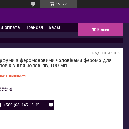
Кошик
 и оплата
Прайс ОПТ Бады
Кошик
Код:
TO-A71015
рфуми з феромоновими чоловіками феромо для
ловіків для чоловіків, 100 мл
ає в наявності
399 ₴
+380 (68) 145-15-15