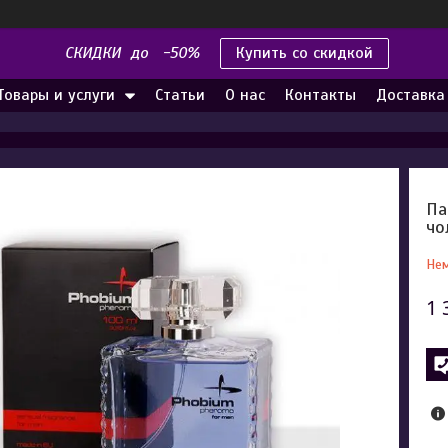
СКИДКИ до -50%
Купить со скидкой
Товары и услуги
Статьи
О нас
Контакты
Доставка
Па
чо
Нем
1 