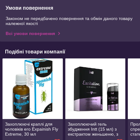
Умови повернення
Законом не передбачено повернення та обмін даного товару
належної якості
Всі умови повернення
Подібні товари компанії
Захоплюючі краплі для
Захоплюючий гель
Прол
чоловіків ero Expainish Fly
збудження Intt (15 мл) з
спре
Extreme, 30 мл
екстрактом женьшеню, з
стат
вібраційним ефектом