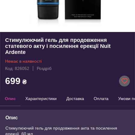
Стимулюючий гель для продовження
статевого акту і посилення ерекції Nuit
Ardente
Немає в наявності
Код: 826052
Роздріб
699
₴
Опис
Характеристики
Доставка
Оплата
Умови п
Опис
Стимулюючий гель для продовження акта та посилення
ерекції. 60 мл